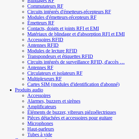
Blindages RF
Commutateurs RF
Circuits intégrés d'émetteurs-récepteurs RF
Modules d'émetteurs-récepteurs RF
Émetteurs RF
Contacts, doigts et joints RFI et EMI
Matériaux de blindage et d'absorption RFI et EMI
Accessoires RFID
Antennes RFID
Modules de lecture RFID
Transpondeurs et étiquettes RFID
Circuits intégrés de surveillance RFID, d'accès …
Antennes RF
Circulateurs et isolateurs RF
Multiplexeurs RF
Cartes SIM (modules d'identification d'abonné)
Produits audio
Accessoires
Alarmes, buzzers et sirènes
Amplificateurs
Éléments de buzzer, vibreurs piézoélectriques
Pièces détachées et accessoires pour guitare
Microphones
Haut-parleurs
Tubes à vide