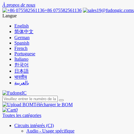
À propos de nous
+86 075582561136
Langue
English
简体中文
German
Spanish
French
Portuguese
Italiano
한국어
日本語
भारतीय
بالعربية
Télécharger le BOM
0
Toutes les catégories
Circuits intégrés (CI)
Audio - Usage spécifique