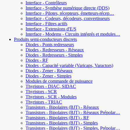
Interface - Contrôleurs
Interface - Synthèse numérique directe (DDS)
Interface - Pilotes, récepteurs, émetteurs-récep…
Interface - Codeurs, décodeurs, convertisseurs
Interface - Filtres actifs
Interface - Extensions d'E/S
Interface - Modems - Circuits intégrés et modules…
Produits semi-conducteurs discrets
Diodes - Ponts redresseurs
Diodes - Redresseurs - Réseaux
Diodes - Redresseurs - Simples
Diodes - RF
Diodes - Capacité variable (Varicaps, Varactors)
Diodes - Zener - Réseaux
Diodes - Zener - Simples
Modules de commande de puissance
Thyristors - DIAC, SIDAC
Thyristors - SCR
Thyristors - SCR - Modules
Thyristors - TRIAC
Transistors - Bipolaires (BJT) - Réseaux
Transistors - Bipolaires (BJT) - Réseaux Prépolar…
Transistors - Bipolaires (BJT) - RF
Transistors - Bipolaires (BJT) - Simples
Transistors - Bipolaires (BJT) - Simples, Prépolar…