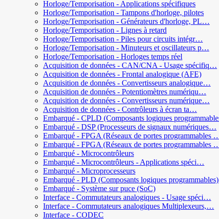
Horloge/Temporisation - Applications spécifiques
Horloge/Temporisation - Tampons d'horloge, pilotes
Horloge/Temporisation - Générateurs d'horloge, PL…
Horloge/Temporisation - Lignes à retard
Horloge/Temporisation - Piles pour circuits intégr…
Horloge/Temporisation - Minuteurs et oscillateurs p…
Horloge/Temporisation - Horloges temps réel
Acquisition de données - CAN/CNA - Usage spécifiq…
Acquisition de données - Frontal analogique (AFE)
Acquisition de données - Convertisseurs analogique…
Acquisition de données - Potentiomètres numériqu…
Acquisition de données - Convertisseurs numérique…
Acquisition de données - Contrôleurs à écran ta…
Embarqué - CPLD (Composants logiques programmabl
Embarqué - DSP (Processeurs de signaux numériques…
Embarqué - FPGA (Réseaux de portes programmables 
Embarqué - FPGA (Réseaux de portes programmables 
Embarqué - Microcontrôleurs
Embarqué - Microcontrôleurs - Applications spéci…
Embarqué - Microprocesseurs
Embarqué - PLD (Composants logiques programmable
Embarqué - Système sur puce (SoC)
Interface - Commutateurs analogiques - Usage spéci…
Interface - Commutateurs analogiques Multiplexeurs,…
Interface - CODEC