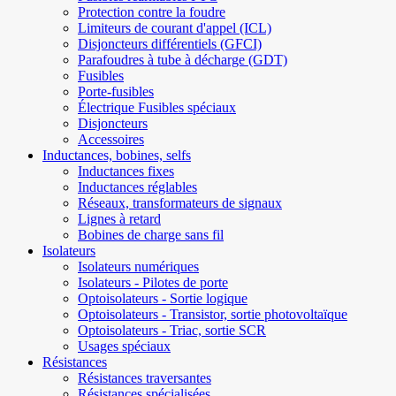
Protection contre la foudre
Limiteurs de courant d'appel (ICL)
Disjoncteurs différentiels (GFCI)
Parafoudres à tube à décharge (GDT)
Fusibles
Porte-fusibles
Électrique Fusibles spéciaux
Disjoncteurs
Accessoires
Inductances, bobines, selfs
Inductances fixes
Inductances réglables
Réseaux, transformateurs de signaux
Lignes à retard
Bobines de charge sans fil
Isolateurs
Isolateurs numériques
Isolateurs - Pilotes de porte
Optoisolateurs - Sortie logique
Optoisolateurs - Transistor, sortie photovoltaïque
Optoisolateurs - Triac, sortie SCR
Usages spéciaux
Résistances
Résistances traversantes
Résistances spécialisées