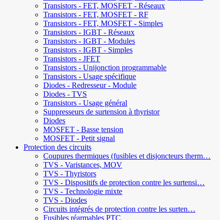
Transistors - FET, MOSFET - Réseaux
Transistors - FET, MOSFET - RF
Transistors - FET, MOSFET - Simples
Transistors - IGBT - Réseaux
Transistors - IGBT - Modules
Transistors - IGBT - Simples
Transistors - JFET
Transistors - Unijonction programmable
Transistors - Usage spécifique
Diodes - Redresseur - Module
Diodes - TVS
Transistors - Usage général
Suppresseurs de surtension à thyristor
Diodes
MOSFET - Basse tension
MOSFET - Petit signal
Protection des circuits
Coupures thermiques (fusibles et disjoncteurs therm…
TVS - Varistances, MOV
TVS - Thyristors
TVS - Dispositifs de protection contre les surtensi…
TVS - Technologie mixte
TVS - Diodes
Circuits intégrés de protection contre les surten…
Fusibles réarmables PTC