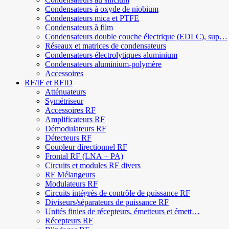
Condensateurs à oxyde de niobium
Condensateurs mica et PTFE
Condensateurs à film
Condensateurs double couche électrique (EDLC), sup…
Réseaux et matrices de condensateurs
Condensateurs électrolytiques aluminium
Condensateurs aluminium-polymère
Accessoires
RF/IF et RFID
Atténuateurs
Symétriseur
Accessoires RF
Amplificateurs RF
Démodulateurs RF
Détecteurs RF
Coupleur directionnel RF
Frontal RF (LNA + PA)
Circuits et modules RF divers
RF Mélangeurs
Modulateurs RF
Circuits intégrés de contrôle de puissance RF
Diviseurs/séparateurs de puissance RF
Unités finies de récepteurs, émetteurs et émett…
Récepteurs RF