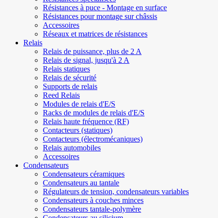
Résistances à puce - Montage en surface
Résistances pour montage sur châssis
Accessoires
Réseaux et matrices de résistances
Relais
Relais de puissance, plus de 2 A
Relais de signal, jusqu'à 2 A
Relais statiques
Relais de sécurité
Supports de relais
Reed Relais
Modules de relais d'E/S
Racks de modules de relais d'E/S
Relais haute fréquence (RF)
Contacteurs (statiques)
Contacteurs (électromécaniques)
Relais automobiles
Accessoires
Condensateurs
Condensateurs céramiques
Condensateurs au tantale
Régulateurs de tension, condensateurs variables
Condensateurs à couches minces
Condensateurs tantale-polymère
Condensateurs au silicium