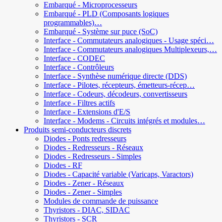
Embarqué - Microprocesseurs
Embarqué - PLD (Composants logiques
programmables)…
Embarqué - Système sur puce (SoC)
Interface - Commutateurs analogiques - Usage spéci…
Interface - Commutateurs analogiques Multiplexeurs,…
Interface - CODEC
Interface - Contrôleurs
Interface - Synthèse numérique directe (DDS)
Interface - Pilotes, récepteurs, émetteurs-récep…
Interface - Codeurs, décodeurs, convertisseurs
Interface - Filtres actifs
Interface - Extensions d'E/S
Interface - Modems - Circuits intégrés et modules…
Produits semi-conducteurs discrets
Diodes - Ponts redresseurs
Diodes - Redresseurs - Réseaux
Diodes - Redresseurs - Simples
Diodes - RF
Diodes - Capacité variable (Varicaps, Varactors)
Diodes - Zener - Réseaux
Diodes - Zener - Simples
Modules de commande de puissance
Thyristors - DIAC, SIDAC
Thyristors - SCR