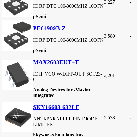
3,227
-
IC RF DTC 100-3000MHZ 10QFN
pSemi
PE64909B-Z
3,589
-
IC RF DTC 100-3000MHZ 10QFN
pSemi
MAX2608EUT+T
IC IF VCO W/DIFF-OUT SOT23-
2,261
-
6
Analog Devices Inc./Maxim
Integrated
SKY16603-632LF
2,538
-
ANTI-PARALLEL PIN DIODE
LIMITER
Skyworks Solutions Inc.