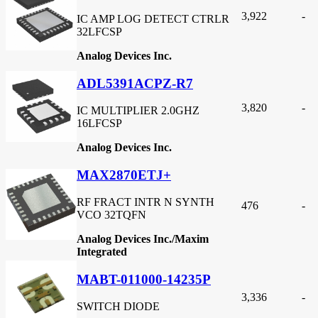
3,922
-
IC AMP LOG DETECT CTRLR
32LFCSP
Analog Devices Inc.
ADL5391ACPZ-R7
3,820
-
IC MULTIPLIER 2.0GHZ
16LFCSP
Analog Devices Inc.
MAX2870ETJ+
RF FRACT INTR N SYNTH
476
-
VCO 32TQFN
Analog Devices Inc./Maxim
Integrated
MABT-011000-14235P
3,336
-
SWITCH DIODE