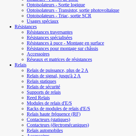
Optoisolateurs - Sortie logique
Optoisolateurs - Transistor, sortie photovoltaïque
Optoisolateurs - Triac, sortie SCR
Usages spéciaux
Résistances
Résistances traversantes
Résistances spécialisées
Résistances à puce - Montage en surface
Résistances pour montage sur châssis
Accessoires
Réseaux et matrices de résistances
Relais
Relais de puissance, plus de 2 A
Relais de signal, jusqu'à 2 A
Relais statiques
Relais de sécurité
Supports de relais
Reed Relais
Modules de relais d'E/S
Racks de modules de relais d'E/S
Relais haute fréquence (RF)
Contacteurs (statiques)
Contacteurs (électromécaniques)
Relais automobiles
Accessoires