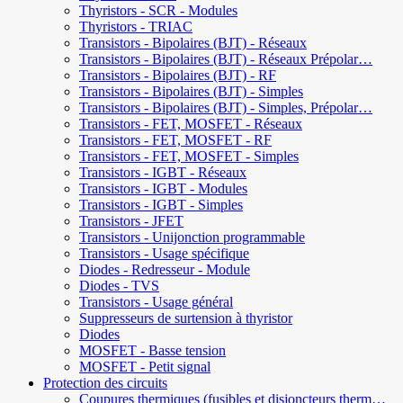
Thyristors - SCR - Modules
Thyristors - TRIAC
Transistors - Bipolaires (BJT) - Réseaux
Transistors - Bipolaires (BJT) - Réseaux Prépolar…
Transistors - Bipolaires (BJT) - RF
Transistors - Bipolaires (BJT) - Simples
Transistors - Bipolaires (BJT) - Simples, Prépolar…
Transistors - FET, MOSFET - Réseaux
Transistors - FET, MOSFET - RF
Transistors - FET, MOSFET - Simples
Transistors - IGBT - Réseaux
Transistors - IGBT - Modules
Transistors - IGBT - Simples
Transistors - JFET
Transistors - Unijonction programmable
Transistors - Usage spécifique
Diodes - Redresseur - Module
Diodes - TVS
Transistors - Usage général
Suppresseurs de surtension à thyristor
Diodes
MOSFET - Basse tension
MOSFET - Petit signal
Protection des circuits
Coupures thermiques (fusibles et disjoncteurs therm…