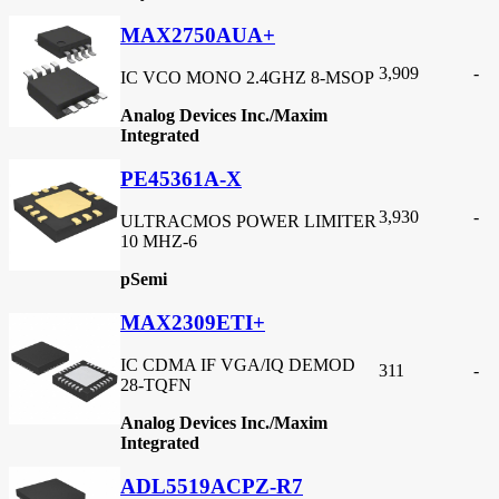
MAX2750AUA+
3,909
-
IC VCO MONO 2.4GHZ 8-MSOP
Analog Devices Inc./Maxim
Integrated
PE45361A-X
3,930
-
ULTRACMOS POWER LIMITER
10 MHZ-6
pSemi
MAX2309ETI+
IC CDMA IF VGA/IQ DEMOD
311
-
28-TQFN
Analog Devices Inc./Maxim
Integrated
ADL5519ACPZ-R7