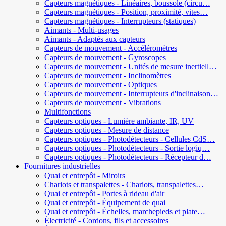
Capteurs magnétiques - Linéaires, boussole (circu…
Capteurs magnétiques - Position, proximité, vites…
Capteurs magnétiques - Interrupteurs (statiques)
Aimants - Multi-usages
Aimants - Adaptés aux capteurs
Capteurs de mouvement - Accéléromètres
Capteurs de mouvement - Gyroscopes
Capteurs de mouvement - Unités de mesure inertiell…
Capteurs de mouvement - Inclinomètres
Capteurs de mouvement - Optiques
Capteurs de mouvement - Interrupteurs d'inclinaison…
Capteurs de mouvement - Vibrations
Multifonctions
Capteurs optiques - Lumière ambiante, IR, UV
Capteurs optiques - Mesure de distance
Capteurs optiques - Photodétecteurs - Cellules CdS…
Capteurs optiques - Photodétecteurs - Sortie logiq…
Capteurs optiques - Photodétecteurs - Récepteur d…
Fournitures industrielles
Quai et entrepôt - Miroirs
Chariots et transpalettes - Chariots, transpalettes…
Quai et entrepôt - Portes à rideau d'air
Quai et entrepôt - Équipement de quai
Quai et entrepôt - Échelles, marchepieds et plate…
Électricité - Cordons, fils et accessoires