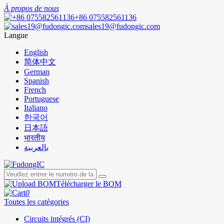
À propos de nous
+86 075582561136
sales19@fudongic.com
Langue
English
简体中文
German
Spanish
French
Portuguese
Italiano
한국어
日本語
भारतीय
بالعربية
Télécharger le BOM
0
Toutes les catégories
Circuits intégrés (CI)