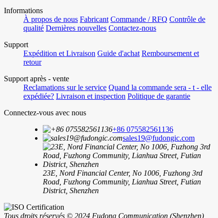
Informations
À propos de nous
Fabricant
Commande / RFQ
Contrôle de
qualité
Dernières nouvelles
Contactez-nous
Support
Expédition et Livraison
Guide d'achat
Remboursement et
retour
Support après - vente
Reclamations sur le service
Quand la commande sera - t - elle
expédiée?
Livraison et inspection
Politique de garantie
Connectez-vous avec nous
+86 075582561136
sales19@fudongic.com
23E, Nord Financial Center, No 1006, Fuzhong 3rd
Road, Fuzhong Community, Lianhua Street, Futian
District, Shenzhen
Tous droits réservés © 2024 Fudong Communication (Shenzhen)