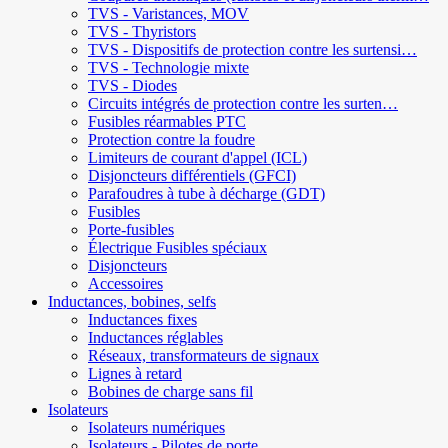
TVS - Varistances, MOV
TVS - Thyristors
TVS - Dispositifs de protection contre les surtensi…
TVS - Technologie mixte
TVS - Diodes
Circuits intégrés de protection contre les surten…
Fusibles réarmables PTC
Protection contre la foudre
Limiteurs de courant d'appel (ICL)
Disjoncteurs différentiels (GFCI)
Parafoudres à tube à décharge (GDT)
Fusibles
Porte-fusibles
Électrique Fusibles spéciaux
Disjoncteurs
Accessoires
Inductances, bobines, selfs
Inductances fixes
Inductances réglables
Réseaux, transformateurs de signaux
Lignes à retard
Bobines de charge sans fil
Isolateurs
Isolateurs numériques
Isolateurs - Pilotes de porte