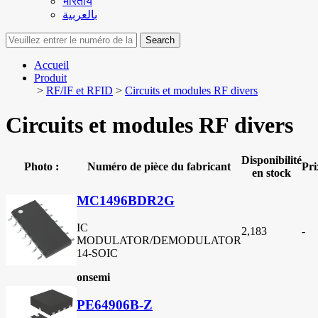
भारतीय
بالعربية
Search
Accueil
Produit
>
RF/IF et RFID
>
Circuits et modules RF divers
Circuits et modules RF divers
Disponibilité
Photo :
Numéro de pièce du fabricant
Pri
en stock
MC1496BDR2G
IC
2,183
-
MODULATOR/DEMODULATOR
14-SOIC
onsemi
PE64906B-Z