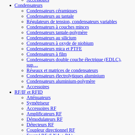
Condensateurs
Condensateurs céramiques
Condensateurs au tantale
Régulateurs de tension, condensateurs variables
Condensateurs à couches minces
Condensateurs tantale-polymère
Condensateurs au silicium
Condensateurs à oxyde de niobium
Condensateurs mica et PTFE
Condensateurs à film
Condensateurs double couche électrique (EDLC),
sup…
Réseaux et matrices de condensateurs
Condensateurs électrolytiques aluminium
Condensateurs aluminium-polymère
Accessoires
RF/IF et RFID
Atténuateurs
Symétriseur
Accessoires RF
Amplificateurs RF
Démodulateurs RF
Détecteurs RF
Coupleur directionnel RF