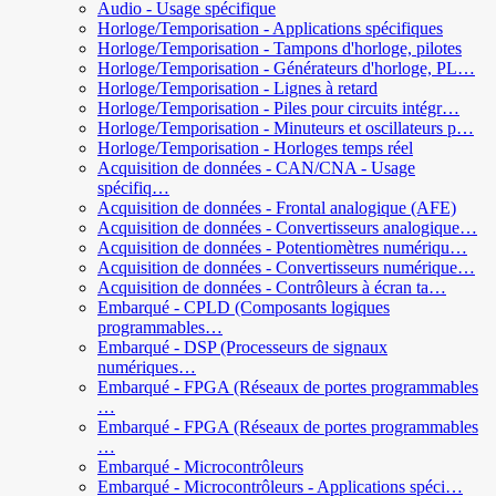
Audio - Usage spécifique
Horloge/Temporisation - Applications spécifiques
Horloge/Temporisation - Tampons d'horloge, pilotes
Horloge/Temporisation - Générateurs d'horloge, PL…
Horloge/Temporisation - Lignes à retard
Horloge/Temporisation - Piles pour circuits intégr…
Horloge/Temporisation - Minuteurs et oscillateurs p…
Horloge/Temporisation - Horloges temps réel
Acquisition de données - CAN/CNA - Usage
spécifiq…
Acquisition de données - Frontal analogique (AFE)
Acquisition de données - Convertisseurs analogique…
Acquisition de données - Potentiomètres numériqu…
Acquisition de données - Convertisseurs numérique…
Acquisition de données - Contrôleurs à écran ta…
Embarqué - CPLD (Composants logiques
programmables…
Embarqué - DSP (Processeurs de signaux
numériques…
Embarqué - FPGA (Réseaux de portes programmables
…
Embarqué - FPGA (Réseaux de portes programmables
…
Embarqué - Microcontrôleurs
Embarqué - Microcontrôleurs - Applications spéci…