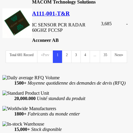
MACOM Technology Solutions
A111-001-T&R
3,685
-
IC SENSOR PCR RADAR
60GHZ FCCSP
Acconeer AB
Total 681 Record
«Prev
1
2
3
4
...
35
Next»
1500+
Moyenne quotidienne des demandes de devis (RFQ)
20,000.000
Unité standard du produit
1800+
Fabricants du monde entier
15,000+
Stock disponible