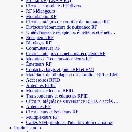
Frontal RF (LNA + PA)
Circuits et modules RF divers
RF Mélangeurs
Modulateurs RF
Circuits intégrés de contrôle de puissance RF
Diviseurs/séparateurs de puissance RF
Unités finies de récepteurs, émetteurs et émett…
Récepteurs RF
Blindages RF
Commutateurs RF
Circuits intégrés d'émetteurs-récepteurs RF
Modules d'émetteurs-récepteurs RF
Émetteurs RF
Contacts, doigts et joints RFI et EMI
Matériaux de blindage et d'absorption RFI et EMI
Accessoires RFID
Antennes RFID
Modules de lecture RFID
Transpondeurs et étiquettes RFID
Circuits intégrés de surveillance RFID, d'accès …
Antennes RF
Circulateurs et isolateurs RF
Multiplexeurs RF
Cartes SIM (modules d'identification d'abonné)
Produits audio