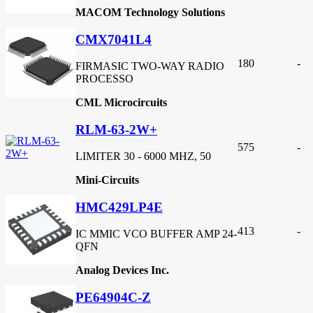
MACOM Technology Solutions
CMX7041L4
180
-
FIRMASIC TWO-WAY RADIO
PROCESSO
CML Microcircuits
RLM-63-2W+
575
-
LIMITER 30 - 6000 MHZ, 50
Mini-Circuits
HMC429LP4E
413
-
IC MMIC VCO BUFFER AMP 24-
QFN
Analog Devices Inc.
PE64904C-Z