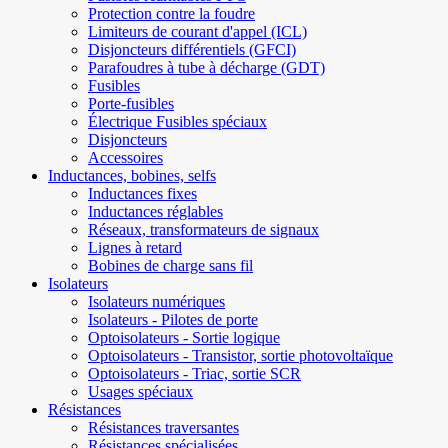
Protection contre la foudre
Limiteurs de courant d'appel (ICL)
Disjoncteurs différentiels (GFCI)
Parafoudres à tube à décharge (GDT)
Fusibles
Porte-fusibles
Électrique Fusibles spéciaux
Disjoncteurs
Accessoires
Inductances, bobines, selfs
Inductances fixes
Inductances réglables
Réseaux, transformateurs de signaux
Lignes à retard
Bobines de charge sans fil
Isolateurs
Isolateurs numériques
Isolateurs - Pilotes de porte
Optoisolateurs - Sortie logique
Optoisolateurs - Transistor, sortie photovoltaïque
Optoisolateurs - Triac, sortie SCR
Usages spéciaux
Résistances
Résistances traversantes
Résistances spécialisées