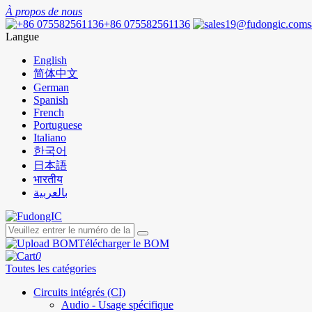
À propos de nous
+86 075582561136
Langue
English
简体中文
German
Spanish
French
Portuguese
Italiano
한국어
日本語
भारतीय
بالعربية
Télécharger le BOM
0
Toutes les catégories
Circuits intégrés (CI)
Audio - Usage spécifique