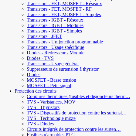
Transistors - FET, MOSFET - Réseaux
Transistors - FET, MOSFET - RF
Transistors - FET, MOSFET - Simples
Transistors - IGBT - Réseaux
Transistors - IGBT - Modules
Transistors - IGBT - Simples
Transistors - JFET
Transistors - Unijonction programmable
Transistors - Usage spécifique
Diodes - Redresseur - Module
Diodes - TVS
Transistors - Usage général
Suppresseurs de surtension à thyristor
Diodes
MOSFET - Basse tension
MOSFET - Petit signal
Protection des circuits
Coupures thermiques (fusibles et disjoncteurs therm…
TVS - Varistances, MOV
TVS - Thyristors
TVS - Dispositifs de protection contre les surtensi…
TVS - Technologie mixte
TVS - Diodes
Circuits intégrés de protection contre les surten…
Fusibles réarmables PTC