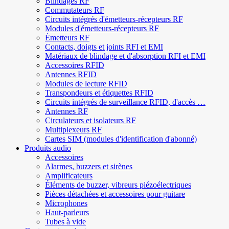
Blindages RF
Commutateurs RF
Circuits intégrés d'émetteurs-récepteurs RF
Modules d'émetteurs-récepteurs RF
Émetteurs RF
Contacts, doigts et joints RFI et EMI
Matériaux de blindage et d'absorption RFI et EMI
Accessoires RFID
Antennes RFID
Modules de lecture RFID
Transpondeurs et étiquettes RFID
Circuits intégrés de surveillance RFID, d'accès …
Antennes RF
Circulateurs et isolateurs RF
Multiplexeurs RF
Cartes SIM (modules d'identification d'abonné)
Produits audio
Accessoires
Alarmes, buzzers et sirènes
Amplificateurs
Éléments de buzzer, vibreurs piézoélectriques
Pièces détachées et accessoires pour guitare
Microphones
Haut-parleurs
Tubes à vide