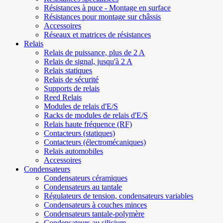
Résistances à puce - Montage en surface
Résistances pour montage sur châssis
Accessoires
Réseaux et matrices de résistances
Relais
Relais de puissance, plus de 2 A
Relais de signal, jusqu'à 2 A
Relais statiques
Relais de sécurité
Supports de relais
Reed Relais
Modules de relais d'E/S
Racks de modules de relais d'E/S
Relais haute fréquence (RF)
Contacteurs (statiques)
Contacteurs (électromécaniques)
Relais automobiles
Accessoires
Condensateurs
Condensateurs céramiques
Condensateurs au tantale
Régulateurs de tension, condensateurs variables
Condensateurs à couches minces
Condensateurs tantale-polymère
Condensateurs au silicium