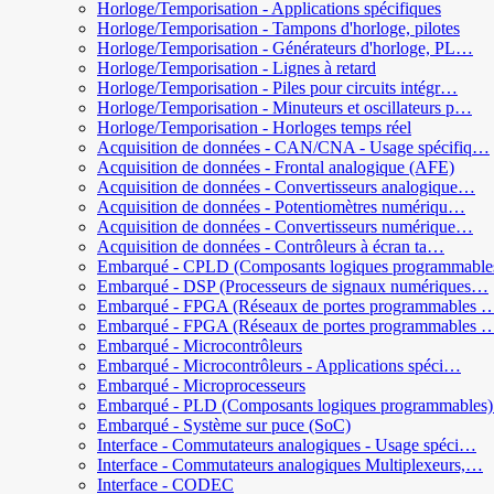
Horloge/Temporisation - Applications spécifiques
Horloge/Temporisation - Tampons d'horloge, pilotes
Horloge/Temporisation - Générateurs d'horloge, PL…
Horloge/Temporisation - Lignes à retard
Horloge/Temporisation - Piles pour circuits intégr…
Horloge/Temporisation - Minuteurs et oscillateurs p…
Horloge/Temporisation - Horloges temps réel
Acquisition de données - CAN/CNA - Usage spécifiq…
Acquisition de données - Frontal analogique (AFE)
Acquisition de données - Convertisseurs analogique…
Acquisition de données - Potentiomètres numériqu…
Acquisition de données - Convertisseurs numérique…
Acquisition de données - Contrôleurs à écran ta…
Embarqué - CPLD (Composants logiques programmabl
Embarqué - DSP (Processeurs de signaux numériques…
Embarqué - FPGA (Réseaux de portes programmables 
Embarqué - FPGA (Réseaux de portes programmables 
Embarqué - Microcontrôleurs
Embarqué - Microcontrôleurs - Applications spéci…
Embarqué - Microprocesseurs
Embarqué - PLD (Composants logiques programmable
Embarqué - Système sur puce (SoC)
Interface - Commutateurs analogiques - Usage spéci…
Interface - Commutateurs analogiques Multiplexeurs,…
Interface - CODEC