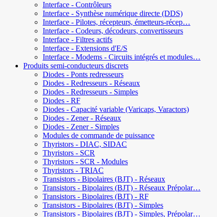
Interface - Contrôleurs
Interface - Synthèse numérique directe (DDS)
Interface - Pilotes, récepteurs, émetteurs-récep…
Interface - Codeurs, décodeurs, convertisseurs
Interface - Filtres actifs
Interface - Extensions d'E/S
Interface - Modems - Circuits intégrés et modules…
Produits semi-conducteurs discrets
Diodes - Ponts redresseurs
Diodes - Redresseurs - Réseaux
Diodes - Redresseurs - Simples
Diodes - RF
Diodes - Capacité variable (Varicaps, Varactors)
Diodes - Zener - Réseaux
Diodes - Zener - Simples
Modules de commande de puissance
Thyristors - DIAC, SIDAC
Thyristors - SCR
Thyristors - SCR - Modules
Thyristors - TRIAC
Transistors - Bipolaires (BJT) - Réseaux
Transistors - Bipolaires (BJT) - Réseaux Prépolar…
Transistors - Bipolaires (BJT) - RF
Transistors - Bipolaires (BJT) - Simples
Transistors - Bipolaires (BJT) - Simples, Prépolar…