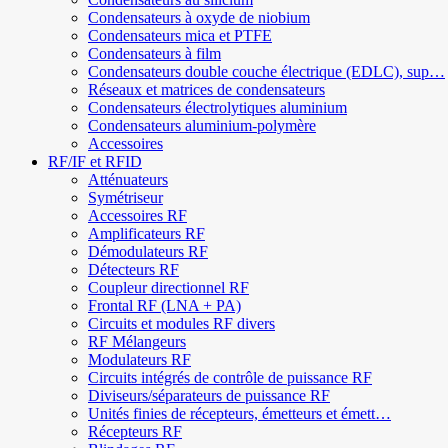
Condensateurs à oxyde de niobium
Condensateurs mica et PTFE
Condensateurs à film
Condensateurs double couche électrique (EDLC), sup…
Réseaux et matrices de condensateurs
Condensateurs électrolytiques aluminium
Condensateurs aluminium-polymère
Accessoires
RF/IF et RFID
Atténuateurs
Symétriseur
Accessoires RF
Amplificateurs RF
Démodulateurs RF
Détecteurs RF
Coupleur directionnel RF
Frontal RF (LNA + PA)
Circuits et modules RF divers
RF Mélangeurs
Modulateurs RF
Circuits intégrés de contrôle de puissance RF
Diviseurs/séparateurs de puissance RF
Unités finies de récepteurs, émetteurs et émett…
Récepteurs RF