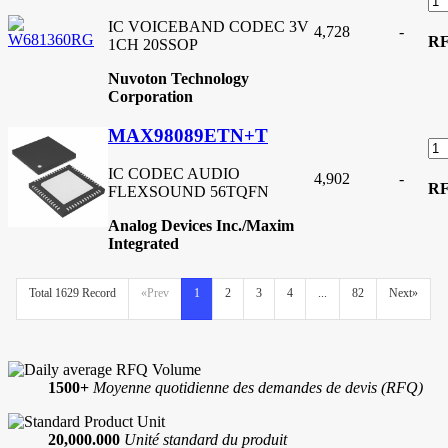
IC VOICEBAND CODEC 3V
4,728
-
R
1CH 20SSOP
Nuvoton Technology
Corporation
MAX98089ETN+T
IC CODEC AUDIO
4,902
-
R
FLEXSOUND 56TQFN
Analog Devices Inc./Maxim
Integrated
Total 1629 Record
«Prev
1
2
3
4
...
82
Next»
1500+
Moyenne quotidienne des demandes de devis (RFQ)
20,000.000
Unité standard du produit