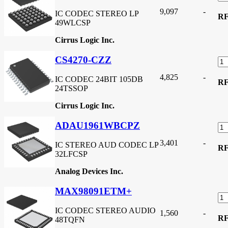
9,097
-
IC CODEC STEREO LP
R
49WLCSP
Cirrus Logic Inc.
CS4270-CZZ
4,825
-
IC CODEC 24BIT 105DB
R
24TSSOP
Cirrus Logic Inc.
ADAU1961WBCPZ
3,401
-
IC STEREO AUD CODEC LP
R
32LFCSP
Analog Devices Inc.
MAX98091ETM+
IC CODEC STEREO AUDIO
1,560
-
R
48TQFN