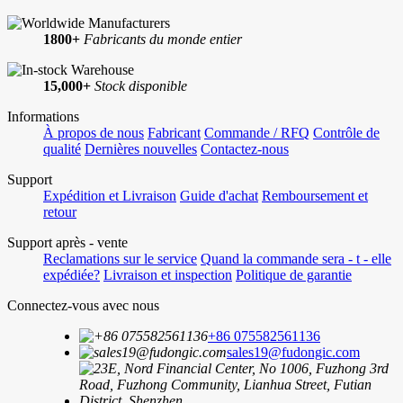
1800+
Fabricants du monde entier
15,000+
Stock disponible
Informations
À propos de nous
Fabricant
Commande / RFQ
Contrôle de
qualité
Dernières nouvelles
Contactez-nous
Support
Expédition et Livraison
Guide d'achat
Remboursement et
retour
Support après - vente
Reclamations sur le service
Quand la commande sera - t - elle
expédiée?
Livraison et inspection
Politique de garantie
Connectez-vous avec nous
+86 075582561136
sales19@fudongic.com