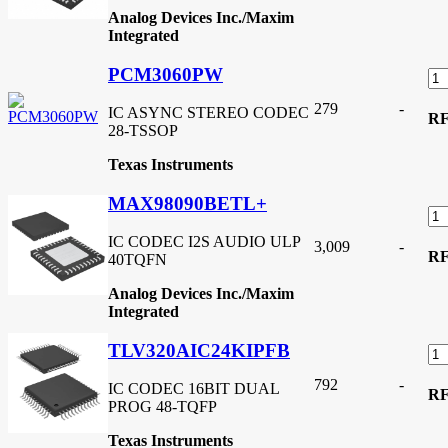
Analog Devices Inc./Maxim
Integrated
PCM3060PW
279
-
IC ASYNC STEREO CODEC
R
28-TSSOP
Texas Instruments
MAX98090BETL+
IC CODEC I2S AUDIO ULP
3,009
-
R
40TQFN
Analog Devices Inc./Maxim
Integrated
TLV320AIC24KIPFB
792
-
IC CODEC 16BIT DUAL
R
PROG 48-TQFP
Texas Instruments