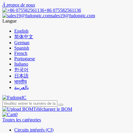
À propos de nous
+86 075582561136
sales19@fudongic.com
Langue
English
简体中文
German
Spanish
French
Portuguese
Italiano
한국어
日本語
भारतीय
بالعربية
Télécharger le BOM
0
Toutes les catégories
Circuits intégrés (CI)