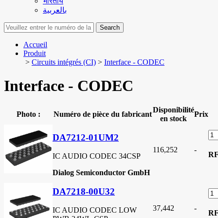
भारतीय
بالعربية
Search
Accueil
Produit
>
Circuits intégrés (CI)
>
Interface - CODEC
Interface - CODEC
Disponibilité
Photo :
Numéro de pièce du fabricant
Prix
en stock
DA7212-01UM2
116,252
-
R
IC AUDIO CODEC 34CSP
Dialog Semiconductor GmbH
DA7218-00U32
37,442
-
IC AUDIO CODEC LOW
R