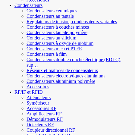
Condensateurs
Condensateurs céramiques
Condensateurs au tantale
Régulateurs de tension, condensateurs variables
Condensateurs à couches minces
Condensateurs tantale-polymère
Condensateurs au silicium
Condensateurs à oxyde de niobium
Condensateurs mica et PTFE
Condensateurs à film
Condensateurs double couche électrique (EDLC),
sup…
Réseaux et matrices de condensateurs
Condensateurs électrolytiques aluminium
Condensateurs aluminium-polymère
Accessoires
RF/IF et RFID
Atténuateurs
Symétriseur
Accessoires RF
Amplificateurs RF
Démodulateurs RF
Détecteurs RF
Coupleur directionnel RF