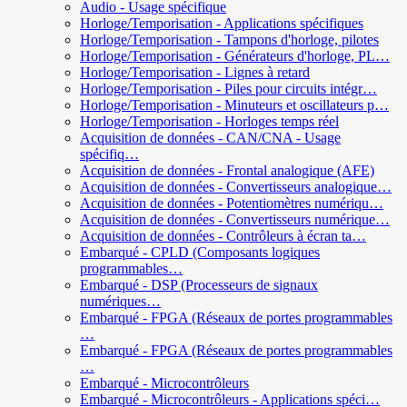
Audio - Usage spécifique
Horloge/Temporisation - Applications spécifiques
Horloge/Temporisation - Tampons d'horloge, pilotes
Horloge/Temporisation - Générateurs d'horloge, PL…
Horloge/Temporisation - Lignes à retard
Horloge/Temporisation - Piles pour circuits intégr…
Horloge/Temporisation - Minuteurs et oscillateurs p…
Horloge/Temporisation - Horloges temps réel
Acquisition de données - CAN/CNA - Usage
spécifiq…
Acquisition de données - Frontal analogique (AFE)
Acquisition de données - Convertisseurs analogique…
Acquisition de données - Potentiomètres numériqu…
Acquisition de données - Convertisseurs numérique…
Acquisition de données - Contrôleurs à écran ta…
Embarqué - CPLD (Composants logiques
programmables…
Embarqué - DSP (Processeurs de signaux
numériques…
Embarqué - FPGA (Réseaux de portes programmables
…
Embarqué - FPGA (Réseaux de portes programmables
…
Embarqué - Microcontrôleurs
Embarqué - Microcontrôleurs - Applications spéci…