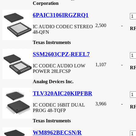
Corporation
6PAIC3106IRGZRQ1
2,500
-
IC AUDIO CODEC STEREO
R
48-QFN
Texas Instruments
SSM2603CPZ-REEL7
1,107
-
IC CODEC AUDIO LOW
R
POWER 28LFCSP
Analog Devices Inc.
TLV320AIC20KIPFBR
3,966
-
IC CODEC 16BIT DUAL
R
PROG 48-TQFP
Texas Instruments
WM8962BECSN/R