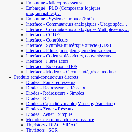
Embarqué - Microprocesseurs
Embarqué - PLD (Composants logiques
programmables)…
Embarqué - Système sur puce (SoC)
Interface - Commutateurs analogiques - Usage spéci…
Interface - Commutateurs analogiques Multiplexeurs,…
Interface - CODEC
Interface - Contrôleurs
Interface - Synthèse numérique directe (DDS)
Interface - Pilotes, récepteurs, émetteurs-récep…
Interface - Codeurs, décodeurs, convertisseurs
Interface - Filtres actifs
Interface - Extensions d'E/S
Interface - Modems - Circuits intégrés et modules…
Produits semi-conducteurs discrets
Diodes - Ponts redresseurs
Diodes - Redresseurs - Réseaux
Diodes - Redresseurs - Simples
Diodes - RF
Diodes - Capacité variable (Varicaps, Varactors)
Diodes - Zener - Réseaux
Diodes - Zener - Simples
Modules de commande de puissance
Thyristors - DIAC, SIDAC
Thyristors - SCR