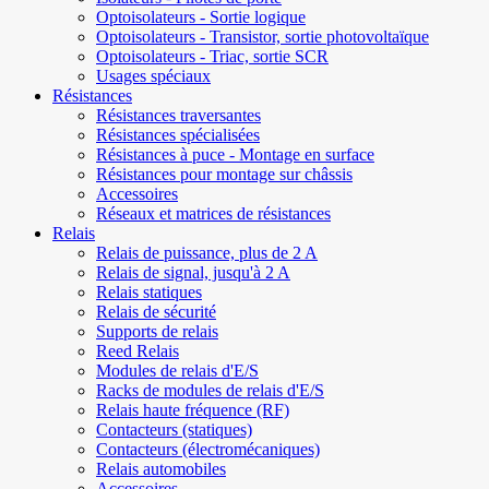
Optoisolateurs - Sortie logique
Optoisolateurs - Transistor, sortie photovoltaïque
Optoisolateurs - Triac, sortie SCR
Usages spéciaux
Résistances
Résistances traversantes
Résistances spécialisées
Résistances à puce - Montage en surface
Résistances pour montage sur châssis
Accessoires
Réseaux et matrices de résistances
Relais
Relais de puissance, plus de 2 A
Relais de signal, jusqu'à 2 A
Relais statiques
Relais de sécurité
Supports de relais
Reed Relais
Modules de relais d'E/S
Racks de modules de relais d'E/S
Relais haute fréquence (RF)
Contacteurs (statiques)
Contacteurs (électromécaniques)
Relais automobiles
Accessoires