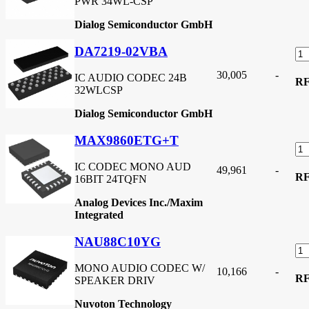
PWR 34WL-CSP
Dialog Semiconductor GmbH
DA7219-02VBA
30,005
-
IC AUDIO CODEC 24B
R
32WLCSP
Dialog Semiconductor GmbH
MAX9860ETG+T
IC CODEC MONO AUD
49,961
-
R
16BIT 24TQFN
Analog Devices Inc./Maxim
Integrated
NAU88C10YG
MONO AUDIO CODEC W/
10,166
-
R
SPEAKER DRIV
Nuvoton Technology