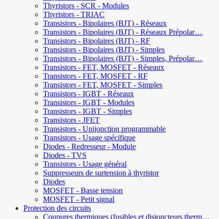
Thyristors - SCR - Modules
Thyristors - TRIAC
Transistors - Bipolaires (BJT) - Réseaux
Transistors - Bipolaires (BJT) - Réseaux Prépolar…
Transistors - Bipolaires (BJT) - RF
Transistors - Bipolaires (BJT) - Simples
Transistors - Bipolaires (BJT) - Simples, Prépolar…
Transistors - FET, MOSFET - Réseaux
Transistors - FET, MOSFET - RF
Transistors - FET, MOSFET - Simples
Transistors - IGBT - Réseaux
Transistors - IGBT - Modules
Transistors - IGBT - Simples
Transistors - JFET
Transistors - Unijonction programmable
Transistors - Usage spécifique
Diodes - Redresseur - Module
Diodes - TVS
Transistors - Usage général
Suppresseurs de surtension à thyristor
Diodes
MOSFET - Basse tension
MOSFET - Petit signal
Protection des circuits
Coupures thermiques (fusibles et disjoncteurs therm…