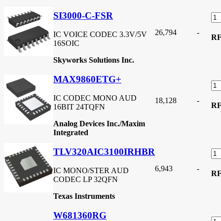
SI3000-C-FSR
26,794
-
IC VOICE CODEC 3.3V/5V
R
16SOIC
Skyworks Solutions Inc.
MAX9860ETG+
IC CODEC MONO AUD
18,128
-
R
16BIT 24TQFN
Analog Devices Inc./Maxim
Integrated
TLV320AIC3100IRHBR
6,943
-
IC MONO/STER AUD
R
CODEC LP 32QFN
Texas Instruments
W681360RG