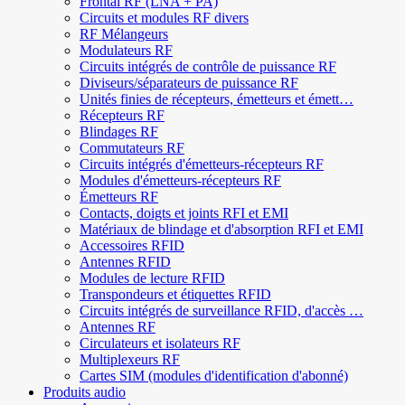
Frontal RF (LNA + PA)
Circuits et modules RF divers
RF Mélangeurs
Modulateurs RF
Circuits intégrés de contrôle de puissance RF
Diviseurs/séparateurs de puissance RF
Unités finies de récepteurs, émetteurs et émett…
Récepteurs RF
Blindages RF
Commutateurs RF
Circuits intégrés d'émetteurs-récepteurs RF
Modules d'émetteurs-récepteurs RF
Émetteurs RF
Contacts, doigts et joints RFI et EMI
Matériaux de blindage et d'absorption RFI et EMI
Accessoires RFID
Antennes RFID
Modules de lecture RFID
Transpondeurs et étiquettes RFID
Circuits intégrés de surveillance RFID, d'accès …
Antennes RF
Circulateurs et isolateurs RF
Multiplexeurs RF
Cartes SIM (modules d'identification d'abonné)
Produits audio