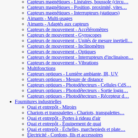
Capteurs magnétiques - Linéaires, boussole (circu…
Capteurs magnétiques - Position, proximité, vites…
Capteurs magnétiques - Interrupteurs (statiques)
Aimants - Multi-usages
Aimants - Adaptés aux capteurs
Capteurs de mouvement - Accéléromètres
Capteurs de mouvement - Gyroscopes
Capteurs de mouvement - Unités de mesure inertiell…
Capteurs de mouvement - Inclinomètres
Capteurs de mouvement - Optiques
Capteurs de mouvement - Interrupteurs d'inclinaison…
Capteurs de mouvement - Vibrations
Multifonctions
Capteurs optiques - Lumière ambiante, IR, UV
Capteurs optiques - Mesure de distance
Capteurs optiques - Photodétecteurs - Cellules CdS…
Capteurs optiques - Photodétecteurs - Sortie logiq…
Capteurs optiques - Photodétecteurs - Récepteur d…
Fournitures industrielles
Quai et entrepôt - Miroirs
Chariots et transpalettes - Chariots, transpalettes…
Quai et entrepôt - Portes à rideau d'air
Quai et entrepôt - Équipement de quai
Quai et entrepôt - Échelles, marchepieds et plate…
Électricité - Cordons, fils et accessoires