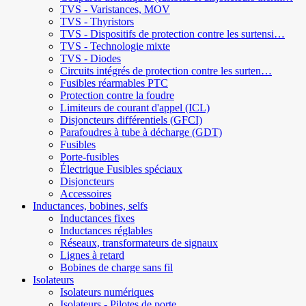
TVS - Varistances, MOV
TVS - Thyristors
TVS - Dispositifs de protection contre les surtensi…
TVS - Technologie mixte
TVS - Diodes
Circuits intégrés de protection contre les surten…
Fusibles réarmables PTC
Protection contre la foudre
Limiteurs de courant d'appel (ICL)
Disjoncteurs différentiels (GFCI)
Parafoudres à tube à décharge (GDT)
Fusibles
Porte-fusibles
Électrique Fusibles spéciaux
Disjoncteurs
Accessoires
Inductances, bobines, selfs
Inductances fixes
Inductances réglables
Réseaux, transformateurs de signaux
Lignes à retard
Bobines de charge sans fil
Isolateurs
Isolateurs numériques
Isolateurs - Pilotes de porte