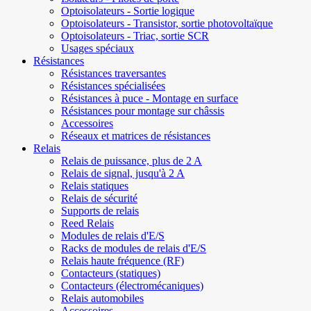
Optoisolateurs - Sortie logique
Optoisolateurs - Transistor, sortie photovoltaïque
Optoisolateurs - Triac, sortie SCR
Usages spéciaux
Résistances
Résistances traversantes
Résistances spécialisées
Résistances à puce - Montage en surface
Résistances pour montage sur châssis
Accessoires
Réseaux et matrices de résistances
Relais
Relais de puissance, plus de 2 A
Relais de signal, jusqu'à 2 A
Relais statiques
Relais de sécurité
Supports de relais
Reed Relais
Modules de relais d'E/S
Racks de modules de relais d'E/S
Relais haute fréquence (RF)
Contacteurs (statiques)
Contacteurs (électromécaniques)
Relais automobiles
Accessoires