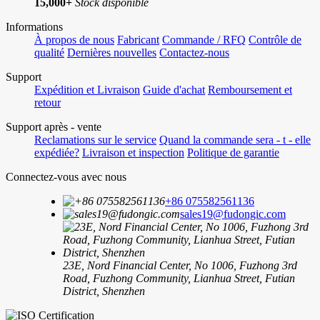
15,000+
Stock disponible
Informations
À propos de nous
Fabricant
Commande / RFQ
Contrôle de
qualité
Dernières nouvelles
Contactez-nous
Support
Expédition et Livraison
Guide d'achat
Remboursement et
retour
Support après - vente
Reclamations sur le service
Quand la commande sera - t - elle
expédiée?
Livraison et inspection
Politique de garantie
Connectez-vous avec nous
+86 075582561136
sales19@fudongic.com
23E, Nord Financial Center, No 1006, Fuzhong 3rd
Road, Fuzhong Community, Lianhua Street, Futian
District, Shenzhen