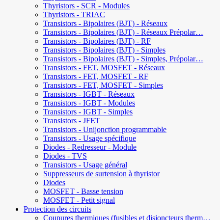
Thyristors - SCR - Modules
Thyristors - TRIAC
Transistors - Bipolaires (BJT) - Réseaux
Transistors - Bipolaires (BJT) - Réseaux Prépolar…
Transistors - Bipolaires (BJT) - RF
Transistors - Bipolaires (BJT) - Simples
Transistors - Bipolaires (BJT) - Simples, Prépolar…
Transistors - FET, MOSFET - Réseaux
Transistors - FET, MOSFET - RF
Transistors - FET, MOSFET - Simples
Transistors - IGBT - Réseaux
Transistors - IGBT - Modules
Transistors - IGBT - Simples
Transistors - JFET
Transistors - Unijonction programmable
Transistors - Usage spécifique
Diodes - Redresseur - Module
Diodes - TVS
Transistors - Usage général
Suppresseurs de surtension à thyristor
Diodes
MOSFET - Basse tension
MOSFET - Petit signal
Protection des circuits
Coupures thermiques (fusibles et disjoncteurs therm…