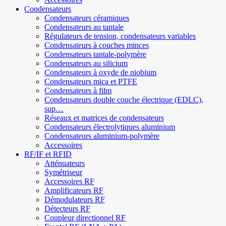
Condensateurs
Condensateurs céramiques
Condensateurs au tantale
Régulateurs de tension, condensateurs variables
Condensateurs à couches minces
Condensateurs tantale-polymère
Condensateurs au silicium
Condensateurs à oxyde de niobium
Condensateurs mica et PTFE
Condensateurs à film
Condensateurs double couche électrique (EDLC),
sup…
Réseaux et matrices de condensateurs
Condensateurs électrolytiques aluminium
Condensateurs aluminium-polymère
Accessoires
RF/IF et RFID
Atténuateurs
Symétriseur
Accessoires RF
Amplificateurs RF
Démodulateurs RF
Détecteurs RF
Coupleur directionnel RF