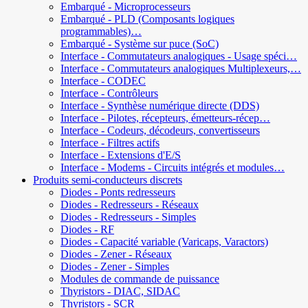
Embarqué - Microprocesseurs
Embarqué - PLD (Composants logiques
programmables)…
Embarqué - Système sur puce (SoC)
Interface - Commutateurs analogiques - Usage spéci…
Interface - Commutateurs analogiques Multiplexeurs,…
Interface - CODEC
Interface - Contrôleurs
Interface - Synthèse numérique directe (DDS)
Interface - Pilotes, récepteurs, émetteurs-récep…
Interface - Codeurs, décodeurs, convertisseurs
Interface - Filtres actifs
Interface - Extensions d'E/S
Interface - Modems - Circuits intégrés et modules…
Produits semi-conducteurs discrets
Diodes - Ponts redresseurs
Diodes - Redresseurs - Réseaux
Diodes - Redresseurs - Simples
Diodes - RF
Diodes - Capacité variable (Varicaps, Varactors)
Diodes - Zener - Réseaux
Diodes - Zener - Simples
Modules de commande de puissance
Thyristors - DIAC, SIDAC
Thyristors - SCR