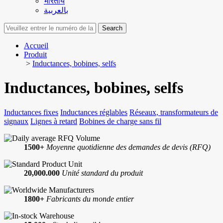
भारतीय
بالعربية
Search
Accueil
Produit
>
Inductances, bobines, selfs
Inductances, bobines, selfs
Inductances fixes
Inductances réglables
Réseaux, transformateurs de
signaux
Lignes à retard
Bobines de charge sans fil
1500+
Moyenne quotidienne des demandes de devis (RFQ)
20,000.000
Unité standard du produit
1800+
Fabricants du monde entier