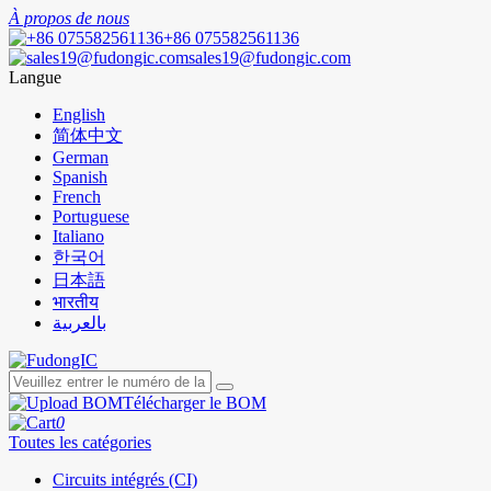
À propos de nous
+86 075582561136
sales19@fudongic.com
Langue
English
简体中文
German
Spanish
French
Portuguese
Italiano
한국어
日本語
भारतीय
بالعربية
Télécharger le BOM
0
Toutes les catégories
Circuits intégrés (CI)