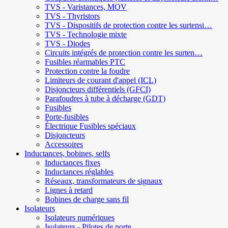
TVS - Varistances, MOV
TVS - Thyristors
TVS - Dispositifs de protection contre les surtensi…
TVS - Technologie mixte
TVS - Diodes
Circuits intégrés de protection contre les surten…
Fusibles réarmables PTC
Protection contre la foudre
Limiteurs de courant d'appel (ICL)
Disjoncteurs différentiels (GFCI)
Parafoudres à tube à décharge (GDT)
Fusibles
Porte-fusibles
Électrique Fusibles spéciaux
Disjoncteurs
Accessoires
Inductances, bobines, selfs
Inductances fixes
Inductances réglables
Réseaux, transformateurs de signaux
Lignes à retard
Bobines de charge sans fil
Isolateurs
Isolateurs numériques
Isolateurs - Pilotes de porte