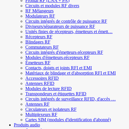
Frontal RF (LNA + PA)
Circuits et modules RF divers
RF Mélangeurs
Modulateurs RF
Circuits intégrés de contrôle de puissance RF
Diviseurs/séparateurs de puissance RF
Unités finies de récepteurs, émetteurs et émett…
Récepteurs RF
Blindages RF
Commutateurs RF
Circuits intégrés d'émetteurs-récepteurs RF
Modules d'émetteurs-récepteurs RF
Émetteurs RF
Contacts, doigts et joints RFI et EMI
Matériaux de blindage et d'absorption RFI et EMI
Accessoires RFID
Antennes RFID
Modules de lecture RFID
Transpondeurs et étiquettes RFID
Circuits intégrés de surveillance RFID, d'accès …
Antennes RF
Circulateurs et isolateurs RF
Multiplexeurs RF
Cartes SIM (modules d'identification d'abonné)
Produits audio