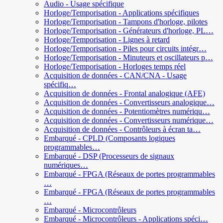
Audio - Usage spécifique
Horloge/Temporisation - Applications spécifiques
Horloge/Temporisation - Tampons d'horloge, pilotes
Horloge/Temporisation - Générateurs d'horloge, PL…
Horloge/Temporisation - Lignes à retard
Horloge/Temporisation - Piles pour circuits intégr…
Horloge/Temporisation - Minuteurs et oscillateurs p…
Horloge/Temporisation - Horloges temps réel
Acquisition de données - CAN/CNA - Usage
spécifiq…
Acquisition de données - Frontal analogique (AFE)
Acquisition de données - Convertisseurs analogique…
Acquisition de données - Potentiomètres numériqu…
Acquisition de données - Convertisseurs numérique…
Acquisition de données - Contrôleurs à écran ta…
Embarqué - CPLD (Composants logiques
programmables…
Embarqué - DSP (Processeurs de signaux
numériques…
Embarqué - FPGA (Réseaux de portes programmables
…
Embarqué - FPGA (Réseaux de portes programmables
…
Embarqué - Microcontrôleurs
Embarqué - Microcontrôleurs - Applications spéci…