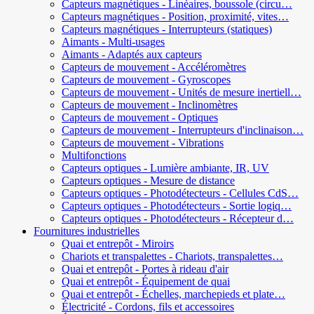
Capteurs magnétiques - Linéaires, boussole (circu…
Capteurs magnétiques - Position, proximité, vites…
Capteurs magnétiques - Interrupteurs (statiques)
Aimants - Multi-usages
Aimants - Adaptés aux capteurs
Capteurs de mouvement - Accéléromètres
Capteurs de mouvement - Gyroscopes
Capteurs de mouvement - Unités de mesure inertiell…
Capteurs de mouvement - Inclinomètres
Capteurs de mouvement - Optiques
Capteurs de mouvement - Interrupteurs d'inclinaison…
Capteurs de mouvement - Vibrations
Multifonctions
Capteurs optiques - Lumière ambiante, IR, UV
Capteurs optiques - Mesure de distance
Capteurs optiques - Photodétecteurs - Cellules CdS…
Capteurs optiques - Photodétecteurs - Sortie logiq…
Capteurs optiques - Photodétecteurs - Récepteur d…
Fournitures industrielles
Quai et entrepôt - Miroirs
Chariots et transpalettes - Chariots, transpalettes…
Quai et entrepôt - Portes à rideau d'air
Quai et entrepôt - Équipement de quai
Quai et entrepôt - Échelles, marchepieds et plate…
Électricité - Cordons, fils et accessoires