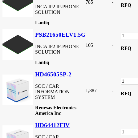
785
-
RFQ
INCA IP2 IP-PHONE
SOLUTION
Lantiq
PSB21650ELV1.5G
105
-
INCA IP2 IP-PHONE
RFQ
SOLUTION
Lantiq
HD46505SP-2
SOC / CAR
1,887
-
INFORMATION
RFQ
SYSTEM
Renesas Electronics
America Inc
HD64412FIV
SOC / CAR