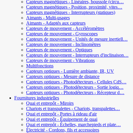
Capteurs magnétiques - Linéaires, boussole (circu…
Capteurs magnétiques - Position, proximité, vites…
Capteurs magnétiques - Interrupteurs (statiques)
Aimants - Multi-usages
Aimants - Adaptés aux capteurs
Capteurs de mouvement - Accéléromètres
Capteurs de mouvement - Gyroscopes
Capteurs de mouvement - Unités de mesure inertiell…
Capteurs de mouvement - Inclinomètres
Capteurs de mouvement - Optiques
Capteurs de mouvement - Interrupteurs d'inclinaison…
Capteurs de mouvement - Vibrations
Multifonctions
Capteurs optiques - Lumière ambiante, IR, UV
Capteurs optiques - Mesure de distance
Capteurs optiques - Photodétecteurs - Cellules CdS…
Capteurs optiques - Photodétecteurs - Sortie logiq…
Capteurs optiques - Photodétecteurs - Récepteur d…
Fournitures industrielles
Quai et entrepôt - Miroirs
Chariots et transpalettes - Chariots, transpalettes…
Quai et entrepôt - Portes à rideau d'air
Quai et entrepôt - Équipement de quai
Quai et entrepôt - Échelles, marchepieds et plate…
Électricité - Cordons, fils et accessoires