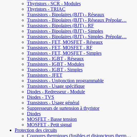
Thyristors - SCR - Modules
Thyristors - TRIAC
Transistors - Bipolaires (BJT) - Réseaux
Transistors - Bipolaires (BJT) - Réseaux Prépolar…
Transistors - Bipolaires (BJT) - RF
Transistors - Bipolaires (BJT) - Simples
Transistors - Bipolaires (BJT) - Simples, Prépolar…
Transistors - FET, MOSFET - Réseaux
Transistors - FET, MOSFET - RF
Transistors - FET, MOSFET - Simples
Transistors - IGBT - Réseaux
Transistors - IGBT - Modules
Transistors - IGBT - Simples
Transistors - JFET
Transistors - Unijonction programmable
Transistors - Usage spécifique
Diodes - Redresseur - Module
Diodes - TVS
Transistors - Usage général
Suppresseurs de surtension à thyristor
Diodes
MOSFET - Basse tension
MOSFET - Petit signal
Protection des circuits
Coupures thermiques (fusibles et disjoncteurs therm…