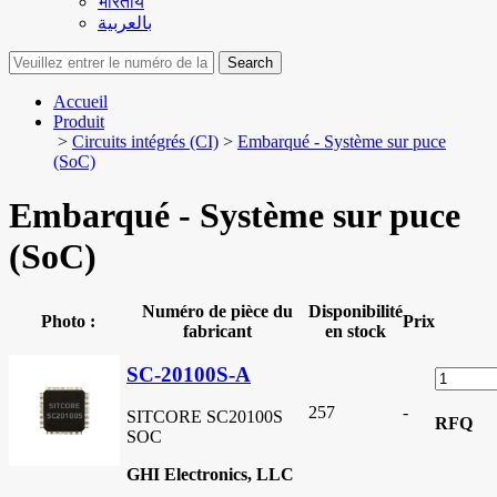
भारतीय
بالعربية
Search
Accueil
Produit
>
Circuits intégrés (CI)
>
Embarqué - Système sur puce
(SoC)
Embarqué - Système sur puce
(SoC)
Numéro de pièce du
Disponibilité
Photo :
Prix
fabricant
en stock
SC-20100S-A
257
-
SITCORE SC20100S
RFQ
SOC
GHI Electronics, LLC