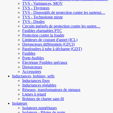
TVS - Varistances, MOV
TVS - Thyristors
TVS - Dispositifs de protection contre les surtensi…
TVS - Technologie mixte
TVS - Diodes
Circuits intégrés de protection contre les surten…
Fusibles réarmables PTC
Protection contre la foudre
Limiteurs de courant d'appel (ICL)
Disjoncteurs différentiels (GFCI)
Parafoudres à tube à décharge (GDT)
Fusibles
Porte-fusibles
Électrique Fusibles spéciaux
Disjoncteurs
Accessoires
Inductances, bobines, selfs
Inductances fixes
Inductances réglables
Réseaux, transformateurs de signaux
Lignes à retard
Bobines de charge sans fil
Isolateurs
Isolateurs numériques
Isolateurs - Pilotes de porte