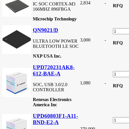
2,834
-
IC SOC CORTEX-M3
RFQ
166MHZ 896FBGA
Microchip Technology
QN9021/D
3,000
-
ULTRA LOW POWER
RFQ
BLUETOOTH LE SOC
NXP USA Inc.
UPD720231AK8-
612-BAE-A
1,080
-
SOC, USB 3.0/2.0
RFQ
CONTROLLER
Renesas Electronics
America Inc
UPD60803F1-A11-
BND-E2-A
270,000
-