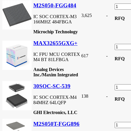
M2S050-FGG484
3,625
-
IC SOC CORTEX-M3
RFQ
166MHZ 484FBGA
Microchip Technology
MAX32655GXG+
IC FPU MCU CORTEX
617
-
RFQ
M4 BT 81LFBGA
Analog Devices
Inc./Maxim Integrated
30SOC-SC-539
138
-
IC SOC CORTEX-M4
RFQ
84MHZ 64LQFP
GHI Electronics, LLC
M2S050T-FGG896