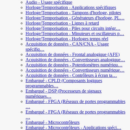
Audio - Usage spécifique
Horloge/Temporisation - Applications spécifiques
Horloge/Temporisation - Tampons d'horloge, pilotes
Horloge/Temporisation - Générateurs d'horloge, PL…
Horloge/Temporisation - Lignes à retard
Horloge/Temporisation - Piles pour circuits intégr…
Horloge/Temporisation - Minuteurs et oscillateurs p…
Horloge/Temporisation - Horloges temps réel
Acquisition de données - CAN/CNA - Usage
spécifiq…
Acquisition de données - Frontal analogique (AFE)
Acquisition de données - Convertisseurs analogique…
Acquisition de données - Potentiomètres numériqu…
Acquisition de données - Convertisseurs numérique…
Acquisition de données - Contrôleurs à écran ta…
Embarqué - CPLD (Composants logiques
programmables…
Embarqué - DSP (Processeurs de signaux
numériques…
Embarqué - FPGA (Réseaux de portes programmables
…
Embarqué - FPGA (Réseaux de portes programmables
…
Embarqué - Microcontrôleurs
Embarqué - Microcontrôleurs - Applications spéci…