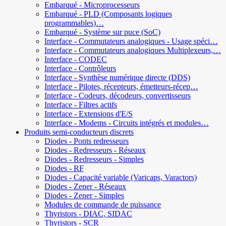
Embarqué - Microprocesseurs
Embarqué - PLD (Composants logiques
programmables)…
Embarqué - Système sur puce (SoC)
Interface - Commutateurs analogiques - Usage spéci…
Interface - Commutateurs analogiques Multiplexeurs,…
Interface - CODEC
Interface - Contrôleurs
Interface - Synthèse numérique directe (DDS)
Interface - Pilotes, récepteurs, émetteurs-récep…
Interface - Codeurs, décodeurs, convertisseurs
Interface - Filtres actifs
Interface - Extensions d'E/S
Interface - Modems - Circuits intégrés et modules…
Produits semi-conducteurs discrets
Diodes - Ponts redresseurs
Diodes - Redresseurs - Réseaux
Diodes - Redresseurs - Simples
Diodes - RF
Diodes - Capacité variable (Varicaps, Varactors)
Diodes - Zener - Réseaux
Diodes - Zener - Simples
Modules de commande de puissance
Thyristors - DIAC, SIDAC
Thyristors - SCR