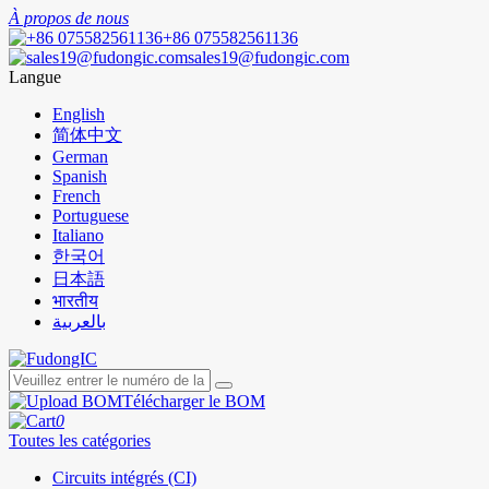
À propos de nous
+86 075582561136
sales19@fudongic.com
Langue
English
简体中文
German
Spanish
French
Portuguese
Italiano
한국어
日本語
भारतीय
بالعربية
Télécharger le BOM
0
Toutes les catégories
Circuits intégrés (CI)