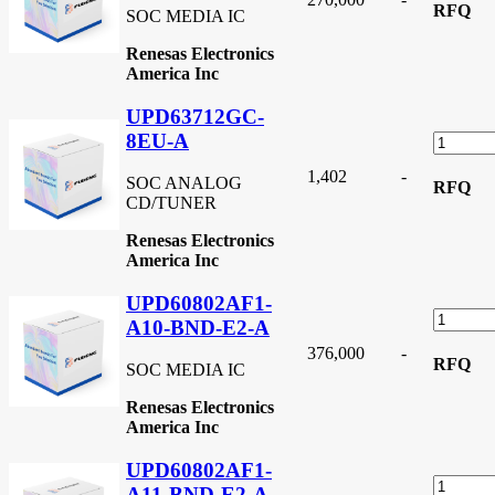
RFQ
SOC MEDIA IC
Renesas Electronics
America Inc
UPD63712GC-
8EU-A
1,402
-
SOC ANALOG
RFQ
CD/TUNER
Renesas Electronics
America Inc
UPD60802AF1-
A10-BND-E2-A
376,000
-
RFQ
SOC MEDIA IC
Renesas Electronics
America Inc
UPD60802AF1-
A11-BND-E2-A