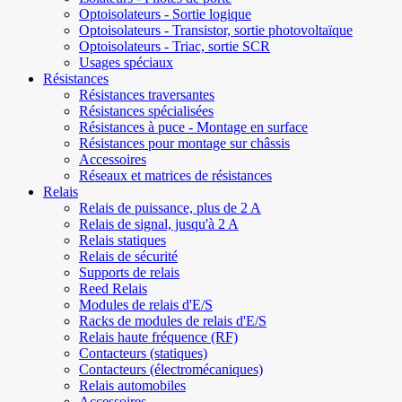
Optoisolateurs - Sortie logique
Optoisolateurs - Transistor, sortie photovoltaïque
Optoisolateurs - Triac, sortie SCR
Usages spéciaux
Résistances
Résistances traversantes
Résistances spécialisées
Résistances à puce - Montage en surface
Résistances pour montage sur châssis
Accessoires
Réseaux et matrices de résistances
Relais
Relais de puissance, plus de 2 A
Relais de signal, jusqu'à 2 A
Relais statiques
Relais de sécurité
Supports de relais
Reed Relais
Modules de relais d'E/S
Racks de modules de relais d'E/S
Relais haute fréquence (RF)
Contacteurs (statiques)
Contacteurs (électromécaniques)
Relais automobiles
Accessoires