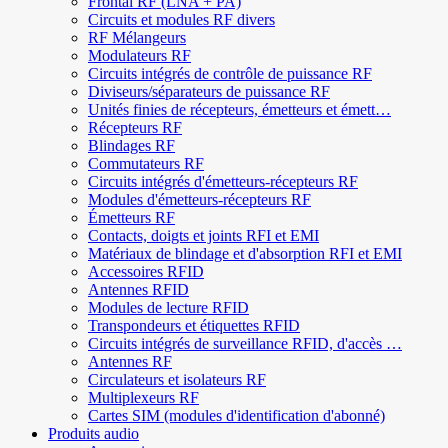
Frontal RF (LNA + PA)
Circuits et modules RF divers
RF Mélangeurs
Modulateurs RF
Circuits intégrés de contrôle de puissance RF
Diviseurs/séparateurs de puissance RF
Unités finies de récepteurs, émetteurs et émett…
Récepteurs RF
Blindages RF
Commutateurs RF
Circuits intégrés d'émetteurs-récepteurs RF
Modules d'émetteurs-récepteurs RF
Émetteurs RF
Contacts, doigts et joints RFI et EMI
Matériaux de blindage et d'absorption RFI et EMI
Accessoires RFID
Antennes RFID
Modules de lecture RFID
Transpondeurs et étiquettes RFID
Circuits intégrés de surveillance RFID, d'accès …
Antennes RF
Circulateurs et isolateurs RF
Multiplexeurs RF
Cartes SIM (modules d'identification d'abonné)
Produits audio