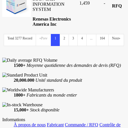
1,459
-
INFORMATION
RFQ
SYSTEM
Renesas Electronics
America Inc
Total 3277 Record
«Prev
1
2
3
4
...
164
Next»
1500+
Moyenne quotidienne des demandes de devis (RFQ)
20,000.000
Unité standard du produit
1800+
Fabricants du monde entier
15,000+
Stock disponible
Informations
À propos de nous
Fabricant
Commande / RFQ
Contrôle de