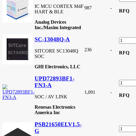
IC MCU CORTEX M4F
987
-
RFQ
HART & BLE
Analog Devices
Inc./Maxim Integrated
SC-13048Q-A
236
-
SITCORE SC13048Q
RFQ
SOC
GHI Electronics, LLC
UPD72893BF1-
FN3-A
1,091
-
RFQ
SOC / AV LINK
Renesas Electronics
America Inc
PSB21650ELV1.5-
G