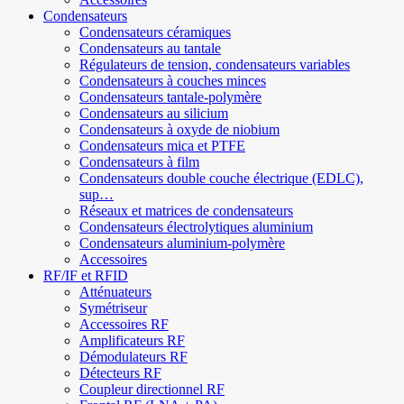
Condensateurs
Condensateurs céramiques
Condensateurs au tantale
Régulateurs de tension, condensateurs variables
Condensateurs à couches minces
Condensateurs tantale-polymère
Condensateurs au silicium
Condensateurs à oxyde de niobium
Condensateurs mica et PTFE
Condensateurs à film
Condensateurs double couche électrique (EDLC),
sup…
Réseaux et matrices de condensateurs
Condensateurs électrolytiques aluminium
Condensateurs aluminium-polymère
Accessoires
RF/IF et RFID
Atténuateurs
Symétriseur
Accessoires RF
Amplificateurs RF
Démodulateurs RF
Détecteurs RF
Coupleur directionnel RF