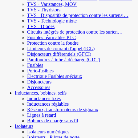
TVS - Varistances, MOV
TVS - Thyristors
TVS - Dispositifs de protection contre les surtensi…
TVS - Technologie mixte
TVS - Diodes
Circuits intégrés de protection contre les surten…
Fusibles réarmables PTC
Protection contre la foudre
Limiteurs de courant d'appel (ICL)
Disjoncteurs différentiels (GFCI)
Parafoudres à tube à décharge (GDT)
Fusibles
Porte-fusibles
Électrique Fusibles spéciaux
Disjoncteurs
Accessoires
Inductances, bobines, selfs
Inductances fixes
Inductances réglables
Réseaux, transformateurs de signaux
Lignes à retard
Bobines de charge sans fil
Isolateurs
Isolateurs numériques
Isolateurs - Pilotes de porte