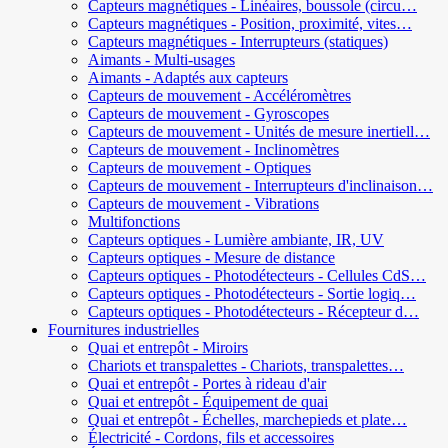
Capteurs magnétiques - Linéaires, boussole (circu…
Capteurs magnétiques - Position, proximité, vites…
Capteurs magnétiques - Interrupteurs (statiques)
Aimants - Multi-usages
Aimants - Adaptés aux capteurs
Capteurs de mouvement - Accéléromètres
Capteurs de mouvement - Gyroscopes
Capteurs de mouvement - Unités de mesure inertiell…
Capteurs de mouvement - Inclinomètres
Capteurs de mouvement - Optiques
Capteurs de mouvement - Interrupteurs d'inclinaison…
Capteurs de mouvement - Vibrations
Multifonctions
Capteurs optiques - Lumière ambiante, IR, UV
Capteurs optiques - Mesure de distance
Capteurs optiques - Photodétecteurs - Cellules CdS…
Capteurs optiques - Photodétecteurs - Sortie logiq…
Capteurs optiques - Photodétecteurs - Récepteur d…
Fournitures industrielles
Quai et entrepôt - Miroirs
Chariots et transpalettes - Chariots, transpalettes…
Quai et entrepôt - Portes à rideau d'air
Quai et entrepôt - Équipement de quai
Quai et entrepôt - Échelles, marchepieds et plate…
Électricité - Cordons, fils et accessoires