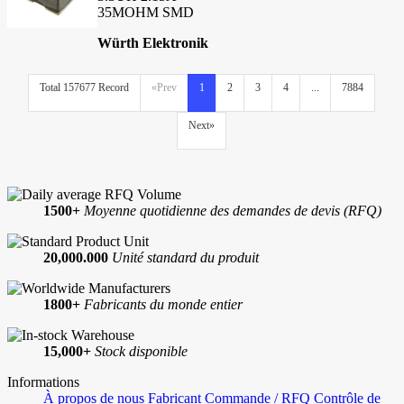
35MOHM SMD
Würth Elektronik
Total 157677 Record
«Prev
1
2
3
4
...
7884
Next»
1500+
Moyenne quotidienne des demandes de devis (RFQ)
20,000.000
Unité standard du produit
1800+
Fabricants du monde entier
15,000+
Stock disponible
Informations
À propos de nous
Fabricant
Commande / RFQ
Contrôle de