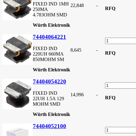
FIXED IND 1MH
22,848
-
RFQ
250MA
4.783OHM SMD
Würth Elektronik
74404064221
FIXED IND
8,645
-
RFQ
220UH 660MA
850MOHM SM
Würth Elektronik
74404054220
FIXED IND
14,996
-
RFQ
22UH 1.5A 129
MOHM SMD
Würth Elektronik
74404052100