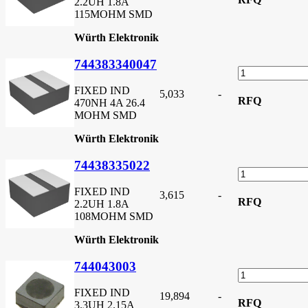
2.2UH 1.8A
115MOHM SMD
Würth Elektronik
744383340047
FIXED IND
5,033
-
RFQ
470NH 4A 26.4
MOHM SMD
Würth Elektronik
74438335022
FIXED IND
3,615
-
RFQ
2.2UH 1.8A
108MOHM SMD
Würth Elektronik
744043003
FIXED IND
19,894
-
RFQ
3.3UH 2.15A