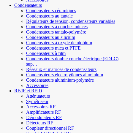
Condensateurs
Condensateurs céramiques
Condensateurs au tantale
Régulateurs de tension, condensateurs variables
Condensateurs à couches minces
Condensateurs tantale-polymère
Condensateurs au silicium
Condensateurs à oxyde de niobium
Condensateurs mica et PTFE
Condensateurs à film
Condensateurs double couche électrique (EDLC),
sup…
Réseaux et matrices de condensateurs
Condensateurs électrolytiques aluminium
Condensateurs aluminium-polymère
Accessoires
RF/IF et RFID
Atténuateurs
Symétriseur
Accessoires RF
Amplificateurs RF
Démodulateurs RF
Détecteurs RF
Coupleur directionnel RF