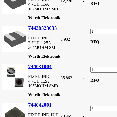
12,220
-
RFQ
4.7UH 1.5A
162MOHM SMD
Würth Elektronik
74438323033
FIXED IND
8,932
-
RFQ
3.3UH 1.25A
264MOHM SM
Würth Elektronik
744031004
FIXED IND
35,862
-
RFQ
4.7UH 1.2A
105MOHM SMD
Würth Elektronik
744042001
FIXED IND 1UH
29,465
-