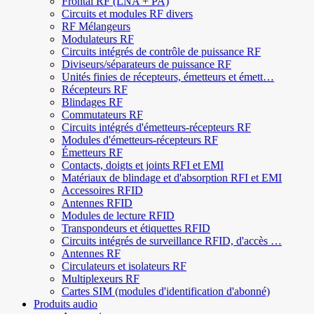
Frontal RF (LNA + PA)
Circuits et modules RF divers
RF Mélangeurs
Modulateurs RF
Circuits intégrés de contrôle de puissance RF
Diviseurs/séparateurs de puissance RF
Unités finies de récepteurs, émetteurs et émett…
Récepteurs RF
Blindages RF
Commutateurs RF
Circuits intégrés d'émetteurs-récepteurs RF
Modules d'émetteurs-récepteurs RF
Émetteurs RF
Contacts, doigts et joints RFI et EMI
Matériaux de blindage et d'absorption RFI et EMI
Accessoires RFID
Antennes RFID
Modules de lecture RFID
Transpondeurs et étiquettes RFID
Circuits intégrés de surveillance RFID, d'accès …
Antennes RF
Circulateurs et isolateurs RF
Multiplexeurs RF
Cartes SIM (modules d'identification d'abonné)
Produits audio