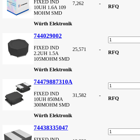
FIXED IND
7,262
-
RFQ
10UH 1.6A 109
MOHM SMD
Würth Elektronik
744029002
FIXED IND
25,571
-
RFQ
2.2UH 1.5A
105MOHM SMD
Würth Elektronik
74479887310A
FIXED IND
31,582
-
RFQ
10UH 850MA
300MOHM SMD
Würth Elektronik
74438335047
FIXED IND