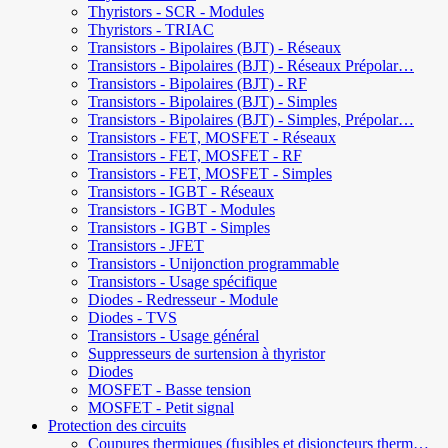
Thyristors - SCR - Modules
Thyristors - TRIAC
Transistors - Bipolaires (BJT) - Réseaux
Transistors - Bipolaires (BJT) - Réseaux Prépolar…
Transistors - Bipolaires (BJT) - RF
Transistors - Bipolaires (BJT) - Simples
Transistors - Bipolaires (BJT) - Simples, Prépolar…
Transistors - FET, MOSFET - Réseaux
Transistors - FET, MOSFET - RF
Transistors - FET, MOSFET - Simples
Transistors - IGBT - Réseaux
Transistors - IGBT - Modules
Transistors - IGBT - Simples
Transistors - JFET
Transistors - Unijonction programmable
Transistors - Usage spécifique
Diodes - Redresseur - Module
Diodes - TVS
Transistors - Usage général
Suppresseurs de surtension à thyristor
Diodes
MOSFET - Basse tension
MOSFET - Petit signal
Protection des circuits
Coupures thermiques (fusibles et disjoncteurs therm…