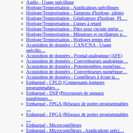
Audio - Usage spécifique
Horloge/Temporisation - Applications spécifiques
Horloge/Temporisation - Tampons d'horloge, pilotes
Horloge/Temporisation - Générateurs d'horloge, PL…
Horloge/Temporisation - Lignes à retard
Horloge/Temporisation - Piles pour circuits intégr…
Horloge/Temporisation - Minuteurs et oscillateurs p…
Horloge/Temporisation - Horloges temps réel
Acquisition de données - CAN/CNA - Usage
spécifiq…
Acquisition de données - Frontal analogique (AFE)
Acquisition de données - Convertisseurs analogique…
Acquisition de données - Potentiomètres numériqu…
Acquisition de données - Convertisseurs numérique…
Acquisition de données - Contrôleurs à écran ta…
Embarqué - CPLD (Composants logiques
programmables…
Embarqué - DSP (Processeurs de signaux
numériques…
Embarqué - FPGA (Réseaux de portes programmables
…
Embarqué - FPGA (Réseaux de portes programmables
…
Embarqué - Microcontrôleurs
Embarqué - Microcontrôleurs - Applications spéci…