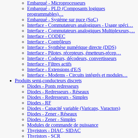
Embarqué - Microprocesseurs
Embarqué - PLD (Composants logiques
programmables)…
Embarqué - Système sur puce (SoC)
Interface - Commutateurs analogiques - Usage spéci…
Interface - Commutateurs analogiques Multiplexeurs,…
Interface - CODEC
Interface - Contrôleurs
Interface - Synthèse numérique directe (DDS)
Interface - Pilotes, récepteurs, émetteurs-récep…
Interface - Codeurs, décodeurs, convertisseurs
Interface - Filtres actifs
Interface - Extensions d'E/S
Interface - Modems - Circuits intégrés et modules…
Produits semi-conducteurs discrets
Diodes - Ponts redresseurs
Diodes - Redresseurs - Réseaux
Diodes - Redresseurs - Simples
Diodes - RF
Diodes - Capacité variable (Varicaps, Varactors)
Diodes - Zener - Réseaux
Diodes - Zener - Simples
Modules de commande de puissance
Thyristors - DIAC, SIDAC
Thyristors - SCR