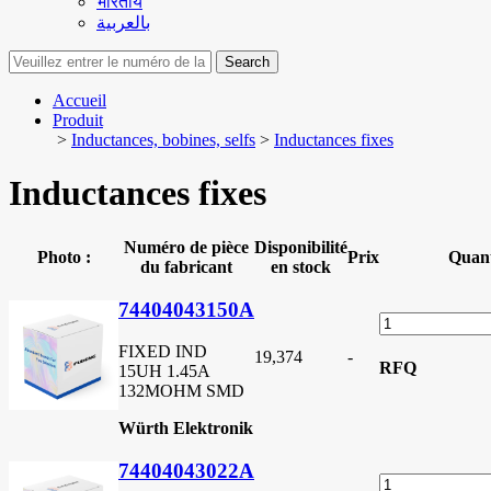
भारतीय
بالعربية
Search
Accueil
Produit
>
Inductances, bobines, selfs
>
Inductances fixes
Inductances fixes
Numéro de pièce
Disponibilité
Photo :
Prix
Quant
du fabricant
en stock
74404043150A
FIXED IND
19,374
-
RFQ
15UH 1.45A
132MOHM SMD
Würth Elektronik
74404043022A