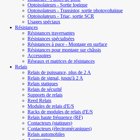
Optoisolateurs - Sortie logique
Optoisolateurs - Transistor, sortie photovoltaïque
Optoisolateurs - Triac, sortie SCR
Usages spéciaux
Résistances
Résistances traversantes
Résistances spécialisées
Résistances à puce - Montage en surface
Résistances pour montage sur châssis
Accessoires
Réseaux et matrices de résistances
Relais
Relais de puissance, plus de 2 A
Relais de signal, jusqu'à 2 A
Relais statiques
Relais de sécurité
Supports de relais
Reed Relais
Modules de relais d'E/S
Racks de modules de relais d'E/S
Relais haute fréquence (RF)
Contacteurs (statiques)
Contacteurs (électromécaniques)
Relais automobiles
Accessoires