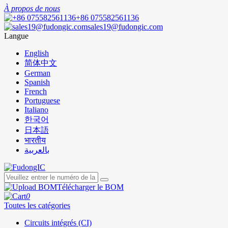
À propos de nous
+86 075582561136
sales19@fudongic.com
Langue
English
简体中文
German
Spanish
French
Portuguese
Italiano
한국어
日本語
भारतीय
بالعربية
Télécharger le BOM
0
Toutes les catégories
Circuits intégrés (CI)