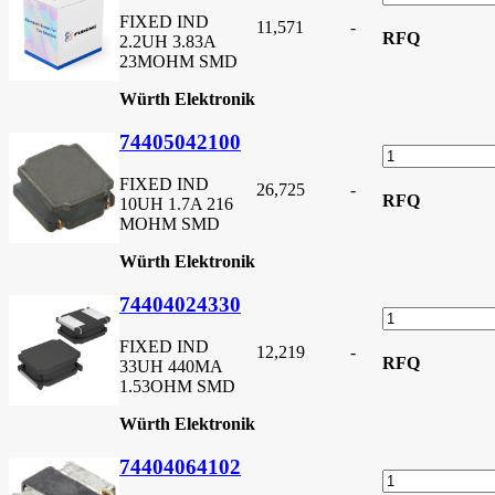
FIXED IND
11,571
-
RFQ
2.2UH 3.83A
23MOHM SMD
Würth Elektronik
74405042100
FIXED IND
26,725
-
RFQ
10UH 1.7A 216
MOHM SMD
Würth Elektronik
74404024330
FIXED IND
12,219
-
RFQ
33UH 440MA
1.53OHM SMD
Würth Elektronik
74404064102