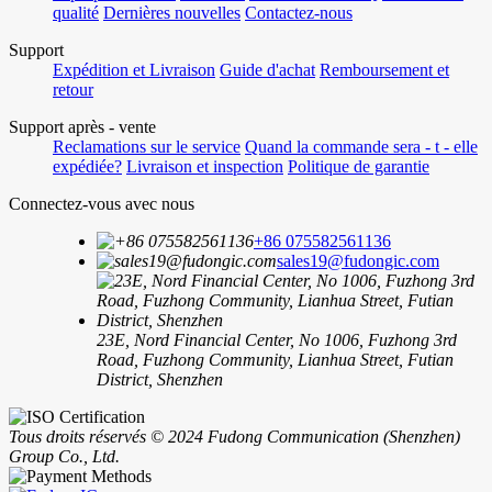
qualité
Dernières nouvelles
Contactez-nous
Support
Expédition et Livraison
Guide d'achat
Remboursement et
retour
Support après - vente
Reclamations sur le service
Quand la commande sera - t - elle
expédiée?
Livraison et inspection
Politique de garantie
Connectez-vous avec nous
+86 075582561136
sales19@fudongic.com
23E, Nord Financial Center, No 1006, Fuzhong 3rd
Road, Fuzhong Community, Lianhua Street, Futian
District, Shenzhen
Tous droits réservés © 2024 Fudong Communication (Shenzhen)
Group Co., Ltd.