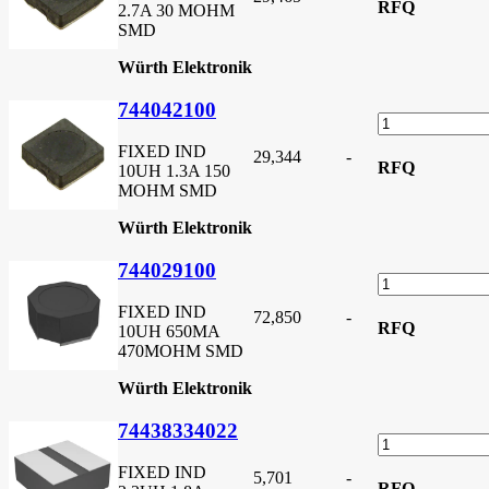
RFQ
2.7A 30 MOHM
SMD
Würth Elektronik
744042100
FIXED IND
29,344
-
RFQ
10UH 1.3A 150
MOHM SMD
Würth Elektronik
744029100
FIXED IND
72,850
-
RFQ
10UH 650MA
470MOHM SMD
Würth Elektronik
74438334022
FIXED IND
5,701
-
RFQ