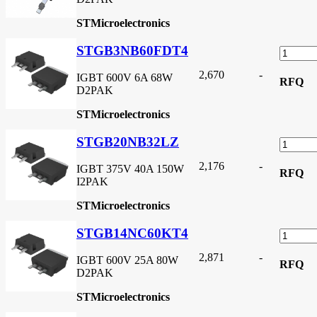
STMicroelectronics
STGB3NB60FDT4
2,670
-
IGBT 600V 6A 68W
RFQ
D2PAK
STMicroelectronics
STGB20NB32LZ
2,176
-
IGBT 375V 40A 150W
RFQ
I2PAK
STMicroelectronics
STGB14NC60KT4
2,871
-
IGBT 600V 25A 80W
RFQ
D2PAK
STMicroelectronics