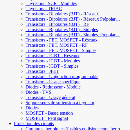
Thyristors - SCR - Modules
Thyristors - TRIAC
Transistors - Bipolaires (BJT) - Réseaux
Transistors - Bipolaires (BJT) - Réseaux Prépolar…
Transistors - Bipolaires (BJT) - RF
Transistors - Bipolaires (BJT) - Simples
Transistors - Bipolaires (BJT) - Simples, Prépolar…
Transistors - FET, MOSFET - Réseaux
Transistors - FET, MOSFET - RF
Transistors - FET, MOSFET - Simples
Transistors - IGBT - Réseaux
Transistors - IGBT - Modules
Transistors - IGBT - Simples
Transistors - JFET
Transistors - Unijonction programmable
Transistors - Usage spécifique
Diodes - Redresseur - Module
Diodes - TVS
Transistors - Usage général
Suppresseurs de surtension à thyristor
Diodes
MOSFET - Basse tension
MOSFET - Petit signal
Protection des circuits
Coupures thermiques (fusibles et disjoncteurs therm…