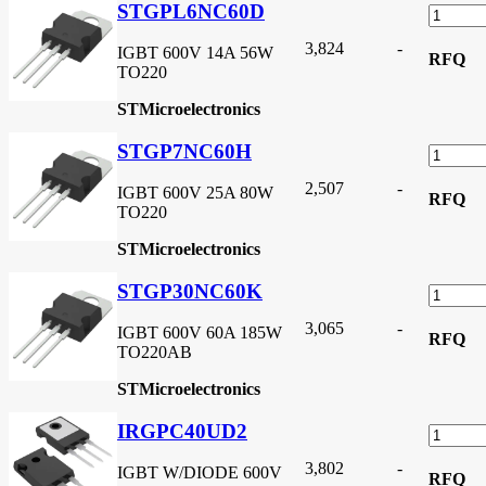
STGPL6NC60D
3,824
-
IGBT 600V 14A 56W
RFQ
TO220
STMicroelectronics
STGP7NC60H
2,507
-
IGBT 600V 25A 80W
RFQ
TO220
STMicroelectronics
STGP30NC60K
3,065
-
IGBT 600V 60A 185W
RFQ
TO220AB
STMicroelectronics
IRGPC40UD2
3,802
-
IGBT W/DIODE 600V
RFQ