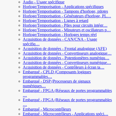
Audio - Usage spécifique
Horloge/Temporisation - Applications spécifiques
Horloge/Temporisation - Tampons d'horloge, pilotes
Horloge/Temporisation - Générateurs d'horloge, PL…
Horloge/Temporisation - Lignes à retard
Horloge/Temporisation - Piles pour circuits intégr…
Horloge/Temporisation - Minuteurs et oscillateurs p…
Horloge/Temporisation - Horloges temps réel
Acquisition de données - CAN/CNA - Usage
spécifiq…
Acquisition de données - Frontal analogique (AFE)
Acquisition de données - Convertisseurs analogique…
Acquisition de données - Potentiomètres numériqu…
Acquisition de données - Convertisseurs numérique…
Acquisition de données - Contrôleurs à écran ta…
Embarqué - CPLD (Composants logiques
programmables…
Embarqué - DSP (Processeurs de signaux
numériques…
Embarqué - FPGA (Réseaux de portes programmables
…
Embarqué - FPGA (Réseaux de portes programmables
…
Embarqué - Microcontrôleurs
Embarqué - Microcontrôleurs - Applications spéci…