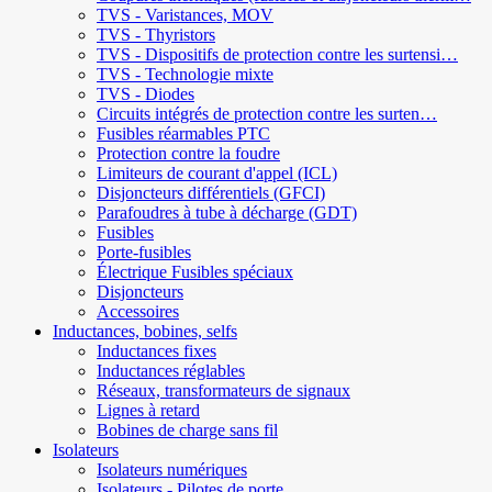
TVS - Varistances, MOV
TVS - Thyristors
TVS - Dispositifs de protection contre les surtensi…
TVS - Technologie mixte
TVS - Diodes
Circuits intégrés de protection contre les surten…
Fusibles réarmables PTC
Protection contre la foudre
Limiteurs de courant d'appel (ICL)
Disjoncteurs différentiels (GFCI)
Parafoudres à tube à décharge (GDT)
Fusibles
Porte-fusibles
Électrique Fusibles spéciaux
Disjoncteurs
Accessoires
Inductances, bobines, selfs
Inductances fixes
Inductances réglables
Réseaux, transformateurs de signaux
Lignes à retard
Bobines de charge sans fil
Isolateurs
Isolateurs numériques
Isolateurs - Pilotes de porte