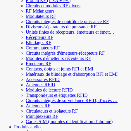
Frontal RF (LNA + PA)
Circuits et modules RF divers
RF Mélangeurs
Modulateurs RF
Circuits intégrés de contrôle de puissance RF
Diviseurs/séparateurs de puissance RF
Unités finies de récepteurs, émetteurs et émett…
Récepteurs RF
Blindages RF
Commutateurs RF
Circuits intégrés d'émetteurs-récepteurs RF
Modules d'émetteurs-récepteurs RF
Émetteurs RF
Contacts, doigts et joints RFI et EMI
Matériaux de blindage et d'absorption RFI et EMI
Accessoires RFID
Antennes RFID
Modules de lecture RFID
Transpondeurs et étiquettes RFID
Circuits intégrés de surveillance RFID, d'accès …
Antennes RF
Circulateurs et isolateurs RF
Multiplexeurs RF
Cartes SIM (modules d'identification d'abonné)
Produits audio