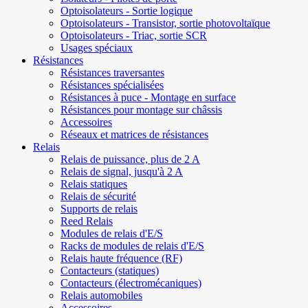
Optoisolateurs - Sortie logique
Optoisolateurs - Transistor, sortie photovoltaïque
Optoisolateurs - Triac, sortie SCR
Usages spéciaux
Résistances
Résistances traversantes
Résistances spécialisées
Résistances à puce - Montage en surface
Résistances pour montage sur châssis
Accessoires
Réseaux et matrices de résistances
Relais
Relais de puissance, plus de 2 A
Relais de signal, jusqu'à 2 A
Relais statiques
Relais de sécurité
Supports de relais
Reed Relais
Modules de relais d'E/S
Racks de modules de relais d'E/S
Relais haute fréquence (RF)
Contacteurs (statiques)
Contacteurs (électromécaniques)
Relais automobiles
Accessoires