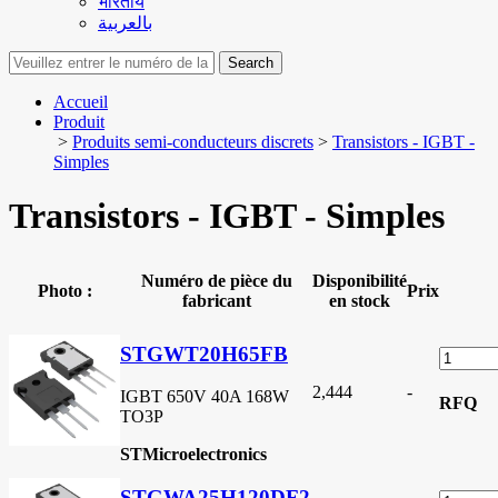
भारतीय
بالعربية
Search
Accueil
Produit
>
Produits semi-conducteurs discrets
>
Transistors - IGBT -
Simples
Transistors - IGBT - Simples
Numéro de pièce du
Disponibilité
Photo :
Prix
fabricant
en stock
STGWT20H65FB
2,444
-
IGBT 650V 40A 168W
RFQ
TO3P
STMicroelectronics
STGWA25H120DF2