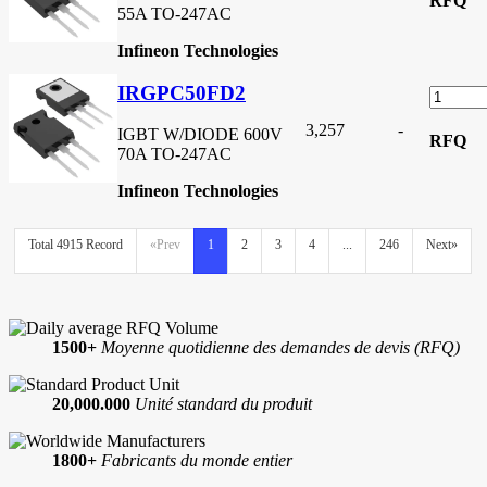
RFQ
55A TO-247AC
Infineon Technologies
IRGPC50FD2
3,257
-
IGBT W/DIODE 600V
RFQ
70A TO-247AC
Infineon Technologies
Total 4915 Record
«Prev
1
2
3
4
...
246
Next»
1500+
Moyenne quotidienne des demandes de devis (RFQ)
20,000.000
Unité standard du produit
1800+
Fabricants du monde entier