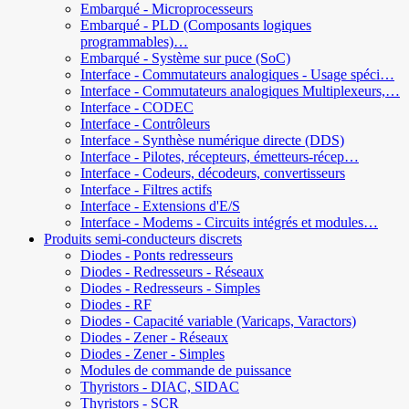
Embarqué - Microprocesseurs
Embarqué - PLD (Composants logiques
programmables)…
Embarqué - Système sur puce (SoC)
Interface - Commutateurs analogiques - Usage spéci…
Interface - Commutateurs analogiques Multiplexeurs,…
Interface - CODEC
Interface - Contrôleurs
Interface - Synthèse numérique directe (DDS)
Interface - Pilotes, récepteurs, émetteurs-récep…
Interface - Codeurs, décodeurs, convertisseurs
Interface - Filtres actifs
Interface - Extensions d'E/S
Interface - Modems - Circuits intégrés et modules…
Produits semi-conducteurs discrets
Diodes - Ponts redresseurs
Diodes - Redresseurs - Réseaux
Diodes - Redresseurs - Simples
Diodes - RF
Diodes - Capacité variable (Varicaps, Varactors)
Diodes - Zener - Réseaux
Diodes - Zener - Simples
Modules de commande de puissance
Thyristors - DIAC, SIDAC
Thyristors - SCR