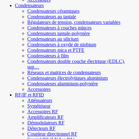
Condensateurs
Condensateurs céramiques
Condensateurs au tantale
Régulateurs de tension, condensateurs variables
Condensateurs à couches minces
Condensateurs tantale-polymère
Condensateurs au silicium
Condensateurs à oxyde de niobium
Condensateurs mica et PTFE
Condensateurs à film
Condensateurs double couche électrique (EDLC),
sup…
Réseaux et matrices de condensateurs
Condensateurs électrolytiques aluminium
Condensateurs aluminium-polymère
Accessoires
RF/IF et RFID
Atténuateurs
Symétriseur
Accessoires RF
Amplificateurs RF
Démodulateurs RF
Détecteurs RF
Coupleur directionnel RF