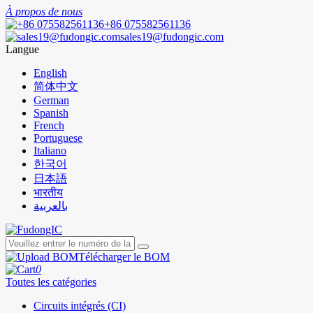
À propos de nous
+86 075582561136
sales19@fudongic.com
Langue
English
简体中文
German
Spanish
French
Portuguese
Italiano
한국어
日本語
भारतीय
بالعربية
Télécharger le BOM
0
Toutes les catégories
Circuits intégrés (CI)