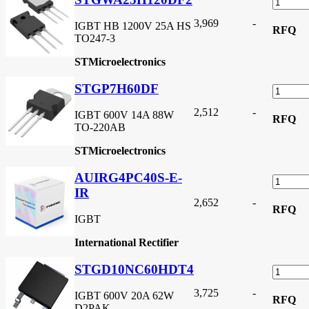
3,969
-
IGBT HB 1200V 25A HS
RFQ
TO247-3
STMicroelectronics
STGP7H60DF
2,512
-
IGBT 600V 14A 88W
RFQ
TO-220AB
STMicroelectronics
AUIRG4PC40S-E-
IR
2,652
-
RFQ
IGBT
International Rectifier
STGD10NC60HDT4
3,725
-
IGBT 600V 20A 62W
RFQ
D2PAK