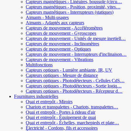
Capteurs magnétiques - Linéaires, boussole (circu…
Capteurs magnétiques - Position, proximité, vites…
Capteurs magnétiques - Interrupteurs (statiques)
Aimants - Multi-usages
Aimants - Adaptés aux capteurs
Capteurs de mouvement - Accéléromètres
Capteurs de mouvement - Gyroscopes
Capteurs de mouvement - Unités de mesure inertiell…
Capteurs de mouvement - Inclinomètres
Capteurs de mouvement - Optiques
Capteurs de mouvement - Interrupteurs d'inclinaison…
Capteurs de mouvement - Vibrations
Multifonctions
Capteurs optiques - Lumière ambiante, IR, UV
Capteurs optiques - Mesure de distance
Capteurs optiques - Photodétecteurs - Cellules CdS…
Capteurs optiques - Photodétecteurs - Sortie logiq…
Capteurs optiques - Photodétecteurs - Récepteur d…
Fournitures industrielles
Quai et entrepôt - Miroirs
Chariots et transpalettes - Chariots, transpalettes…
Quai et entrepôt - Portes à rideau d'air
Quai et entrepôt - Équipement de quai
Quai et entrepôt - Échelles, marchepieds et plate…
Électricité - Cordons, fils et accessoires