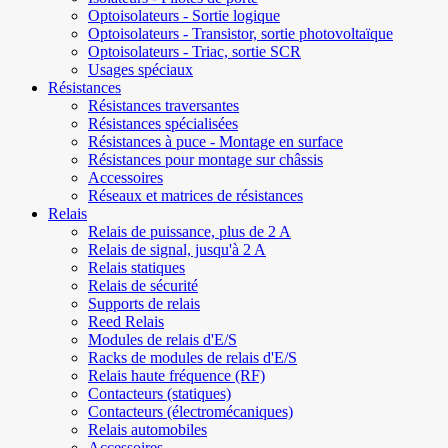
Optoisolateurs - Sortie logique
Optoisolateurs - Transistor, sortie photovoltaïque
Optoisolateurs - Triac, sortie SCR
Usages spéciaux
Résistances
Résistances traversantes
Résistances spécialisées
Résistances à puce - Montage en surface
Résistances pour montage sur châssis
Accessoires
Réseaux et matrices de résistances
Relais
Relais de puissance, plus de 2 A
Relais de signal, jusqu'à 2 A
Relais statiques
Relais de sécurité
Supports de relais
Reed Relais
Modules de relais d'E/S
Racks de modules de relais d'E/S
Relais haute fréquence (RF)
Contacteurs (statiques)
Contacteurs (électromécaniques)
Relais automobiles
Accessoires