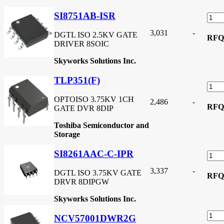
SI8751AB-ISR
3,031
-
DGTL ISO 2.5KV GATE
RFQ
DRIVER 8SOIC
Skyworks Solutions Inc.
TLP351(F)
OPTOISO 3.75KV 1CH
2,486
-
RFQ
GATE DVR 8DIP
Toshiba Semiconductor and
Storage
SI8261AAC-C-IPR
3,337
-
DGTL ISO 3.75KV GATE
RFQ
DRVR 8DIPGW
Skyworks Solutions Inc.
NCV57001DWR2G