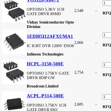
OPTOISO 5.3KV 1CH
2,548
-
RFQ
GATE DRVR 8SMD
Vishay Semiconductor Opto
Division
1EDI05I12AFXUMA1
2,066
-
RFQ
IC IGBT DVR 1200V DSO8
Infineon Technologies
HCPL-3150-500E
2,754
-
OPTOISO 3.75KV GATE
RFQ
DRVR 8DIP GW
Broadcom Limited
ACPL-P314-500E
2,685
-
OPTOISO 3.75KV 1CH
RFQ
GATE DRVR 6SO