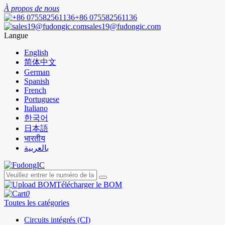
À propos de nous
+86 075582561136
sales19@fudongic.com
Langue
English
简体中文
German
Spanish
French
Portuguese
Italiano
한국어
日本語
भारतीय
بالعربية
Télécharger le BOM
0
Toutes les catégories
Circuits intégrés (CI)