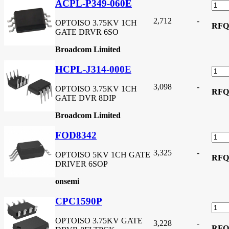
ACPL-P349-060E
2,712
-
OPTOISO 3.75KV 1CH
RFQ
GATE DRVR 6SO
Broadcom Limited
HCPL-J314-000E
3,098
-
OPTOISO 3.75KV 1CH
RFQ
GATE DVR 8DIP
Broadcom Limited
FOD8342
3,325
-
OPTOISO 5KV 1CH GATE
RFQ
DRIVER 6SOP
onsemi
CPC1590P
OPTOISO 3.75KV GATE
3,228
-
RFQ