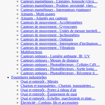
Capteurs magnétiques - Linéaires, boussole (circu…
Capteurs magnétiques - Position, proximité, vites…
Capteurs magnétiques - Interrupteurs (statiques)
Aimants - Multi-usages
Aimants - Adaptés aux capteurs
Capteurs de mouvement - Accéléromètres
Capteurs de mouvement - Gyroscopes
Capteurs de mouvement - Unités de mesure inertiell…
Capteurs de mouvement - Inclinomètres
Capteurs de mouvement - Optiques
Capteurs de mouvement - Interrupteurs d'inclinaison…
Capteurs de mouvement - Vibrations
Multifonctions
Capteurs optiques - Lumière ambiante, IR, UV
Capteurs optiques - Mesure de distance
Capteurs optiques - Photodétecteurs - Cellules CdS…
Capteurs optiques - Photodétecteurs - Sortie logiq…
Capteurs optiques - Photodétecteurs - Récepteur d…
Fournitures industrielles
Quai et entrepôt - Miroirs
Chariots et transpalettes - Chariots, transpalettes…
Quai et entrepôt - Portes à rideau d'air
Quai et entrepôt - Équipement de quai
Quai et entrepôt - Échelles, marchepieds et plate…
Électricité - Cordons, fils et accessoires