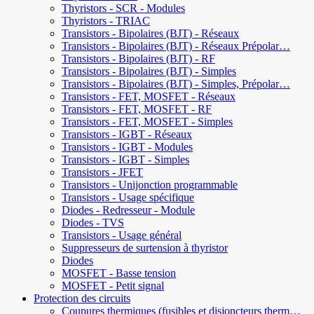
Thyristors - SCR - Modules
Thyristors - TRIAC
Transistors - Bipolaires (BJT) - Réseaux
Transistors - Bipolaires (BJT) - Réseaux Prépolar…
Transistors - Bipolaires (BJT) - RF
Transistors - Bipolaires (BJT) - Simples
Transistors - Bipolaires (BJT) - Simples, Prépolar…
Transistors - FET, MOSFET - Réseaux
Transistors - FET, MOSFET - RF
Transistors - FET, MOSFET - Simples
Transistors - IGBT - Réseaux
Transistors - IGBT - Modules
Transistors - IGBT - Simples
Transistors - JFET
Transistors - Unijonction programmable
Transistors - Usage spécifique
Diodes - Redresseur - Module
Diodes - TVS
Transistors - Usage général
Suppresseurs de surtension à thyristor
Diodes
MOSFET - Basse tension
MOSFET - Petit signal
Protection des circuits
Coupures thermiques (fusibles et disjoncteurs therm…