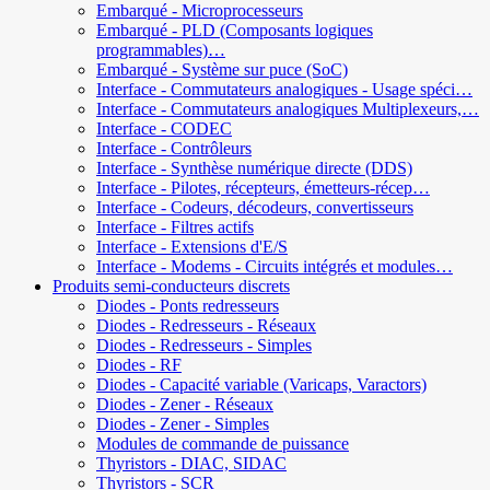
Embarqué - Microprocesseurs
Embarqué - PLD (Composants logiques
programmables)…
Embarqué - Système sur puce (SoC)
Interface - Commutateurs analogiques - Usage spéci…
Interface - Commutateurs analogiques Multiplexeurs,…
Interface - CODEC
Interface - Contrôleurs
Interface - Synthèse numérique directe (DDS)
Interface - Pilotes, récepteurs, émetteurs-récep…
Interface - Codeurs, décodeurs, convertisseurs
Interface - Filtres actifs
Interface - Extensions d'E/S
Interface - Modems - Circuits intégrés et modules…
Produits semi-conducteurs discrets
Diodes - Ponts redresseurs
Diodes - Redresseurs - Réseaux
Diodes - Redresseurs - Simples
Diodes - RF
Diodes - Capacité variable (Varicaps, Varactors)
Diodes - Zener - Réseaux
Diodes - Zener - Simples
Modules de commande de puissance
Thyristors - DIAC, SIDAC
Thyristors - SCR