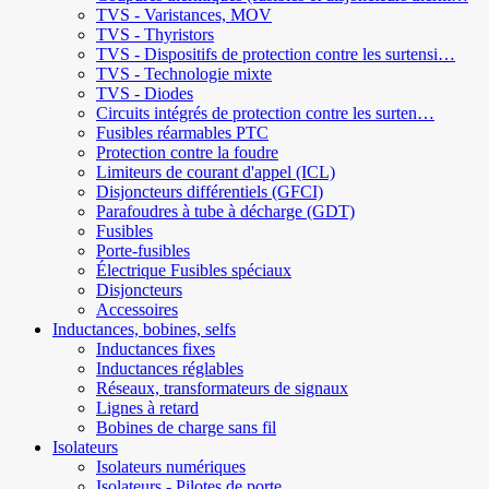
TVS - Varistances, MOV
TVS - Thyristors
TVS - Dispositifs de protection contre les surtensi…
TVS - Technologie mixte
TVS - Diodes
Circuits intégrés de protection contre les surten…
Fusibles réarmables PTC
Protection contre la foudre
Limiteurs de courant d'appel (ICL)
Disjoncteurs différentiels (GFCI)
Parafoudres à tube à décharge (GDT)
Fusibles
Porte-fusibles
Électrique Fusibles spéciaux
Disjoncteurs
Accessoires
Inductances, bobines, selfs
Inductances fixes
Inductances réglables
Réseaux, transformateurs de signaux
Lignes à retard
Bobines de charge sans fil
Isolateurs
Isolateurs numériques
Isolateurs - Pilotes de porte