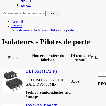
भारतीय
بالعربية
Search
Accueil
Produit
>
Isolateurs
>
Isolateurs - Pilotes de porte
Isolateurs - Pilotes de porte
Numéro de pièce du
Disponibilité
Photo :
Prix
fabricant
en stock
TLP352(TP1,F)
OPTOISO 3.75KV 1CH
3,559
-
RFQ
GATE DVR 8SMD
Toshiba Semiconductor and
Storage
VO3120-X007T