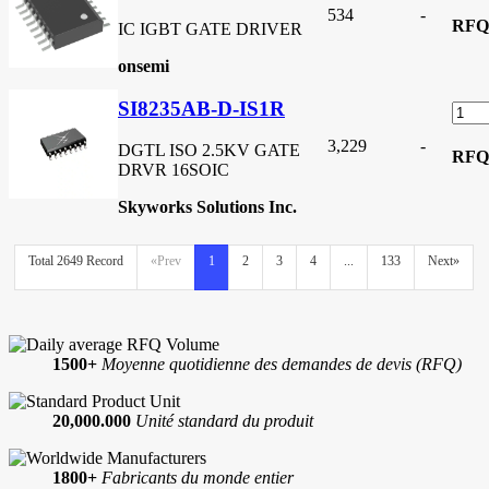
534
-
RFQ
IC IGBT GATE DRIVER
onsemi
SI8235AB-D-IS1R
3,229
-
DGTL ISO 2.5KV GATE
RFQ
DRVR 16SOIC
Skyworks Solutions Inc.
Total 2649 Record
«Prev
1
2
3
4
...
133
Next»
1500+
Moyenne quotidienne des demandes de devis (RFQ)
20,000.000
Unité standard du produit
1800+
Fabricants du monde entier