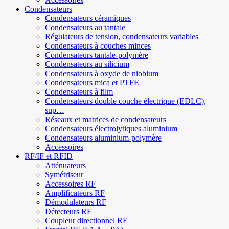
Condensateurs
Condensateurs céramiques
Condensateurs au tantale
Régulateurs de tension, condensateurs variables
Condensateurs à couches minces
Condensateurs tantale-polymère
Condensateurs au silicium
Condensateurs à oxyde de niobium
Condensateurs mica et PTFE
Condensateurs à film
Condensateurs double couche électrique (EDLC),
sup…
Réseaux et matrices de condensateurs
Condensateurs électrolytiques aluminium
Condensateurs aluminium-polymère
Accessoires
RF/IF et RFID
Atténuateurs
Symétriseur
Accessoires RF
Amplificateurs RF
Démodulateurs RF
Détecteurs RF
Coupleur directionnel RF