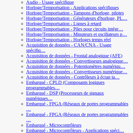
Audio - Usage spécifique
Horloge/Temporisation - Applications spécifiques
Horloge/Temporisation - Tampons d'horloge, pilotes
Horloge/Temporisation - Générateurs d'horloge, PL…
Horloge/Temporisation - Lignes à retard
Horloge/Temporisation - Piles pour circuits intégr…
Horloge/Temporisation - Minuteurs et oscillateurs p…
Horloge/Temporisation - Horloges temps réel
Acquisition de données - CAN/CNA - Usage
spécifiq…
Acquisition de données - Frontal analogique (AFE)
Acquisition de données - Convertisseurs analogique…
Acquisition de données - Potentiomètres numériqu…
Acquisition de données - Convertisseurs numérique…
Acquisition de données - Contrôleurs à écran ta…
Embarqué - CPLD (Composants logiques
programmables…
Embarqué - DSP (Processeurs de signaux
numériques…
Embarqué - FPGA (Réseaux de portes programmables
…
Embarqué - FPGA (Réseaux de portes programmables
…
Embarqué - Microcontrôleurs
Embarqué - Microcontrôleurs - Applications spéci…