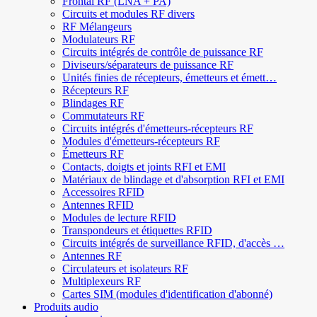
Frontal RF (LNA + PA)
Circuits et modules RF divers
RF Mélangeurs
Modulateurs RF
Circuits intégrés de contrôle de puissance RF
Diviseurs/séparateurs de puissance RF
Unités finies de récepteurs, émetteurs et émett…
Récepteurs RF
Blindages RF
Commutateurs RF
Circuits intégrés d'émetteurs-récepteurs RF
Modules d'émetteurs-récepteurs RF
Émetteurs RF
Contacts, doigts et joints RFI et EMI
Matériaux de blindage et d'absorption RFI et EMI
Accessoires RFID
Antennes RFID
Modules de lecture RFID
Transpondeurs et étiquettes RFID
Circuits intégrés de surveillance RFID, d'accès …
Antennes RF
Circulateurs et isolateurs RF
Multiplexeurs RF
Cartes SIM (modules d'identification d'abonné)
Produits audio