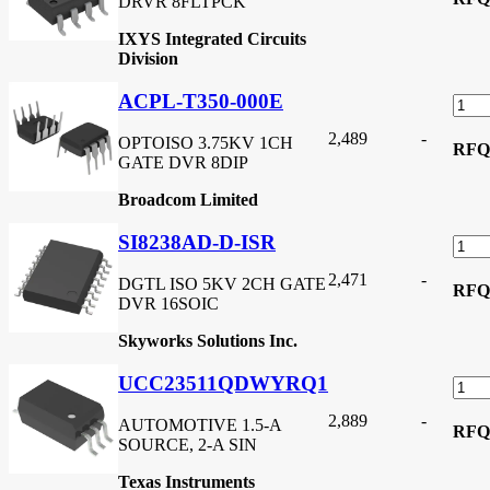
DRVR 8FLTPCK
IXYS Integrated Circuits
Division
ACPL-T350-000E
2,489
-
OPTOISO 3.75KV 1CH
RFQ
GATE DVR 8DIP
Broadcom Limited
SI8238AD-D-ISR
2,471
-
DGTL ISO 5KV 2CH GATE
RFQ
DVR 16SOIC
Skyworks Solutions Inc.
UCC23511QDWYRQ1
2,889
-
AUTOMOTIVE 1.5-A
RFQ
SOURCE, 2-A SIN
Texas Instruments