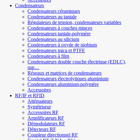
Condensateurs
Condensateurs céramiques
Condensateurs au tantale
Régulateurs de tension, condensateurs variables
Condensateurs à couches minces
Condensateurs tantale-polymère
Condensateurs au silicium
Condensateurs à oxyde de niobium
Condensateurs mica et PTFE
Condensateurs à film
Condensateurs double couche électrique (EDLC),
sup…
Réseaux et matrices de condensateurs
Condensateurs électrolytiques aluminium
Condensateurs aluminium-polymère
Accessoires
RF/IF et RFID
Atténuateurs
Symétriseur
Accessoires RF
Amplificateurs RF
Démodulateurs RF
Détecteurs RF
Coupleur directionnel RF