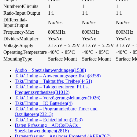
NumberofCircuits
1
1
1
Ratio-Input:Output
1:1
1:1
1:1
Differential-
No/Yes
No/Yes
No/Yes
Input:Output
Frequency-Max
800MHz
800MHz
800MHz
Divider/Multiplier
Yes/No
Yes/No
Yes/No
Voltage-Supply
3.135V ~ 5.25V
3.135V ~ 5.25V
3.135V ~ 
OperatingTemperature
-40°C ~ 85°C
-40°C ~ 85°C
-40°C ~ 8
MountingType
Surface Mount
Surface Mount
Surface M
Audio – Spezialanwendungen
(1538)
Takt/Timing – Anwendungsspezifisch
(8358)
Takt/Timing – Taktpuffer, Treiber
(4451)
Takt/Timing – Taktgeneratoren, PLLs,
Frequenzsynthesizer
(31012)
Takt/Timing – Verzögerungsleitungen
(1026)
Takt/Timing – IC-Batterien
(4)
Takt/Timing – Programmierbare Timer und
Oszillatoren
(23213)
Takt/Timing – Echtzeituhren
(2323)
Daten Erfassung – ADCs/DACs –
Spezialanwendungen
(2816)
Datenerfassung – Analoges Frontend (AFE)
(767)