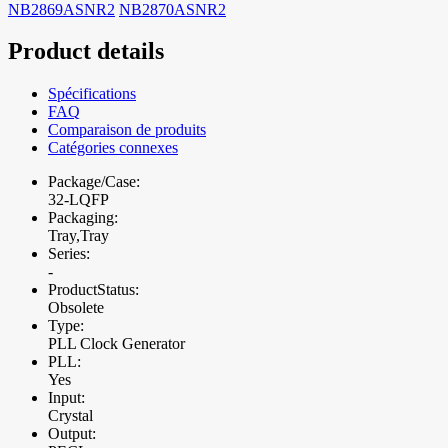
NB2869ASNR2
NB2870ASNR2
Product details
Spécifications
FAQ
Comparaison de produits
Catégories connexes
Package/Case:
32-LQFP
Packaging:
Tray,Tray
Series:
-
ProductStatus:
Obsolete
Type:
PLL Clock Generator
PLL:
Yes
Input:
Crystal
Output: