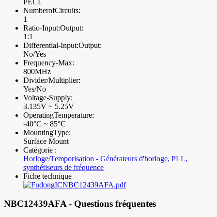
PECL
NumberofCircuits:
1
Ratio-Input:Output:
1:1
Differential-Input:Output:
No/Yes
Frequency-Max:
800MHz
Divider/Multiplier:
Yes/No
Voltage-Supply:
3.135V ~ 5.25V
OperatingTemperature:
-40°C ~ 85°C
MountingType:
Surface Mount
Catégorie :
Horloge/Temporisation - Générateurs d'horloge, PLL,
synthétiseurs de fréquence
Fiche technique
NBC12439AFA.pdf
NBC12439AFA - Questions fréquentes