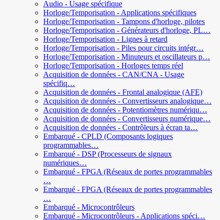
Audio - Usage spécifique
Horloge/Temporisation - Applications spécifiques
Horloge/Temporisation - Tampons d'horloge, pilotes
Horloge/Temporisation - Générateurs d'horloge, PL…
Horloge/Temporisation - Lignes à retard
Horloge/Temporisation - Piles pour circuits intégr…
Horloge/Temporisation - Minuteurs et oscillateurs p…
Horloge/Temporisation - Horloges temps réel
Acquisition de données - CAN/CNA - Usage
spécifiq…
Acquisition de données - Frontal analogique (AFE)
Acquisition de données - Convertisseurs analogique…
Acquisition de données - Potentiomètres numériqu…
Acquisition de données - Convertisseurs numérique…
Acquisition de données - Contrôleurs à écran ta…
Embarqué - CPLD (Composants logiques
programmables…
Embarqué - DSP (Processeurs de signaux
numériques…
Embarqué - FPGA (Réseaux de portes programmables
…
Embarqué - FPGA (Réseaux de portes programmables
…
Embarqué - Microcontrôleurs
Embarqué - Microcontrôleurs - Applications spéci…