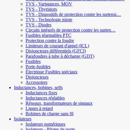
TVS - Varistances, MOV
TVS - Thyristors
TVS - Dispositifs de protection contre les surtensi…
TVS - Technologie mixte
TVS - Diodes
Circuits intégrés de protection contre les surten…
Fusibles réarmables PTC
Protection contre la foudre
Limiteurs de courant d'appel (ICL)
Disjoncteurs différentiels (GFCI)
Parafoudres à tube à décharge (GDT)
Fusibles
Porte-fusibles
Électrique Fusibles spéciaux
Disjoncteurs
Accessoires
Inductances, bobines, selfs
Inductances fixes
Inductances réglables
Réseaux, transformateurs de signaux
Lignes à retard
Bobines de charge sans fil
Isolateurs
Isolateurs numériques
Isolateurs - Pilotes de porte