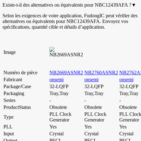
Existe-t-il des alternatives ou équivalents pour NBC12439AFA ?
▼
Selon les exigences de votre application, FudongIC peut vérifier des
alternatives ou équivalents pour NBC12439AFA. Envoyez vos
spécifications, quantité cible et détails d’application.
Image
Numéro de pièce
NB2669ASNR2
NB2760ASNR2
NB2762A
Fabricant
onsemi
onsemi
onsemi
Package/Case
32-LQFP
32-LQFP
32-LQFP
Packaging
Tray,Tray
Tray,Tray
Tray,Tray
Series
-
-
-
ProductStatus
Obsolete
Obsolete
Obsolete
PLL Clock
PLL Clock
PLL Cloc
Type
Generator
Generator
Generator
PLL
Yes
Yes
Yes
Input
Crystal
Crystal
Crystal
Output
PECL
PECL
PECL