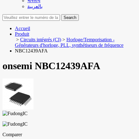
भारतीय
بالعربية
Search
Accueil
Produit
>
Circuits intégrés (CI)
>
Horloge/Temporisation -
Générateurs d'horloge, PLL, synthétiseurs de fréquence
NBC12439AFA
onsemi NBC12439AFA
Comparer