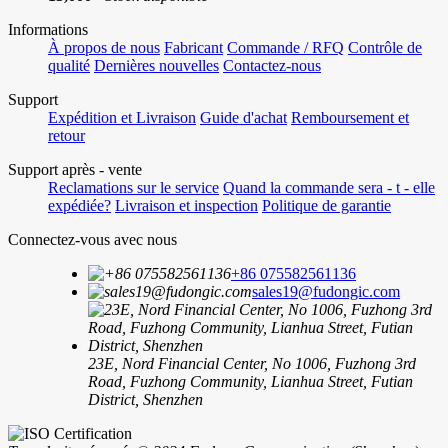
Informations
À propos de nous
Fabricant
Commande / RFQ
Contrôle de
qualité
Dernières nouvelles
Contactez-nous
Support
Expédition et Livraison
Guide d'achat
Remboursement et
retour
Support après - vente
Reclamations sur le service
Quand la commande sera - t - elle
expédiée?
Livraison et inspection
Politique de garantie
Connectez-vous avec nous
+86 075582561136
sales19@fudongic.com
23E, Nord Financial Center, No 1006, Fuzhong 3rd
Road, Fuzhong Community, Lianhua Street, Futian
District, Shenzhen