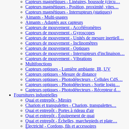
Capteurs magnétiques - Linéaires, boussole (circu…
Capteurs magnétiques - Position, proximité, vites…
Capteurs magnétiques - Interrupteurs (statiques)
Aimants - Multi-usages
Aimants - Adaptés aux capteurs
Capteurs de mouvement - Accéléromètres
Capteurs de mouvement - Gyroscopes
Capteurs de mouvement - Unités de mesure inertiell…
Capteurs de mouvement - Inclinomètres
Capteurs de mouvement - Optiques
Capteurs de mouvement - Interrupteurs d'inclinaison…
Capteurs de mouvement - Vibrations
Multifonctions
Capteurs optiques - Lumière ambiante, IR, UV
Capteurs optiques - Mesure de distance
Capteurs optiques - Photodétecteurs - Cellules CdS…
Capteurs optiques - Photodétecteurs - Sortie logiq…
Capteurs optiques - Photodétecteurs - Récepteur d…
Fournitures industrielles
Quai et entrepôt - Miroirs
Chariots et transpalettes - Chariots, transpalettes…
Quai et entrepôt - Portes à rideau d'air
Quai et entrepôt - Équipement de quai
Quai et entrepôt - Échelles, marchepieds et plate…
Électricité - Cordons, fils et accessoires