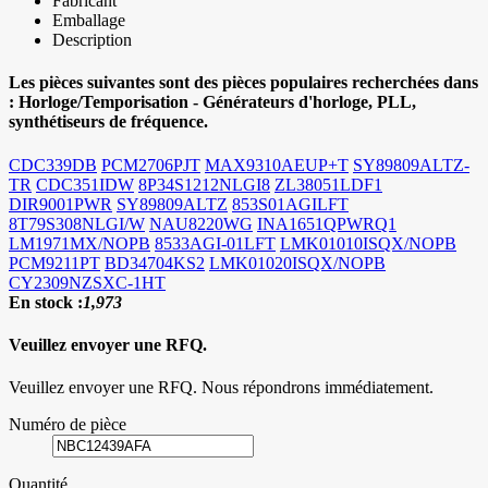
Fabricant
Emballage
Description
Les pièces suivantes sont des pièces populaires recherchées dans
:
Horloge/Temporisation - Générateurs d'horloge, PLL,
synthétiseurs de fréquence.
CDC339DB
PCM2706PJT
MAX9310AEUP+T
SY89809ALTZ-
TR
CDC351IDW
8P34S1212NLGI8
ZL38051LDF1
DIR9001PWR
SY89809ALTZ
853S01AGILFT
8T79S308NLGI/W
NAU8220WG
INA1651QPWRQ1
LM1971MX/NOPB
8533AGI-01LFT
LMK01010ISQX/NOPB
PCM9211PT
BD34704KS2
LMK01020ISQX/NOPB
CY2309NZSXC-1HT
En stock :
1,973
Veuillez envoyer une RFQ.
Veuillez envoyer une RFQ. Nous répondrons immédiatement.
Numéro de pièce
Quantité