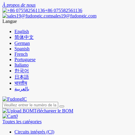
À propos de nous
+86 075582561136
sales19@fudongic.com
Langue
English
简体中文
German
Spanish
French
Portuguese
Italiano
한국어
日本語
भारतीय
بالعربية
Télécharger le BOM
0
Toutes les catégories
Circuits intégrés (CI)