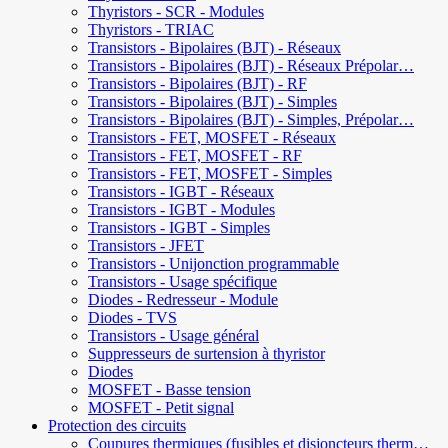
Thyristors - SCR - Modules
Thyristors - TRIAC
Transistors - Bipolaires (BJT) - Réseaux
Transistors - Bipolaires (BJT) - Réseaux Prépolar…
Transistors - Bipolaires (BJT) - RF
Transistors - Bipolaires (BJT) - Simples
Transistors - Bipolaires (BJT) - Simples, Prépolar…
Transistors - FET, MOSFET - Réseaux
Transistors - FET, MOSFET - RF
Transistors - FET, MOSFET - Simples
Transistors - IGBT - Réseaux
Transistors - IGBT - Modules
Transistors - IGBT - Simples
Transistors - JFET
Transistors - Unijonction programmable
Transistors - Usage spécifique
Diodes - Redresseur - Module
Diodes - TVS
Transistors - Usage général
Suppresseurs de surtension à thyristor
Diodes
MOSFET - Basse tension
MOSFET - Petit signal
Protection des circuits
Coupures thermiques (fusibles et disjoncteurs therm…