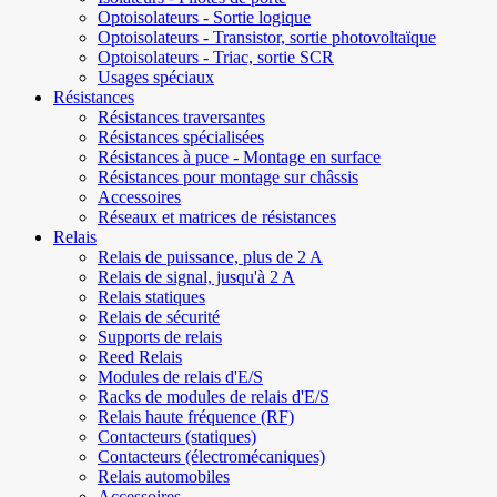
Optoisolateurs - Sortie logique
Optoisolateurs - Transistor, sortie photovoltaïque
Optoisolateurs - Triac, sortie SCR
Usages spéciaux
Résistances
Résistances traversantes
Résistances spécialisées
Résistances à puce - Montage en surface
Résistances pour montage sur châssis
Accessoires
Réseaux et matrices de résistances
Relais
Relais de puissance, plus de 2 A
Relais de signal, jusqu'à 2 A
Relais statiques
Relais de sécurité
Supports de relais
Reed Relais
Modules de relais d'E/S
Racks de modules de relais d'E/S
Relais haute fréquence (RF)
Contacteurs (statiques)
Contacteurs (électromécaniques)
Relais automobiles
Accessoires