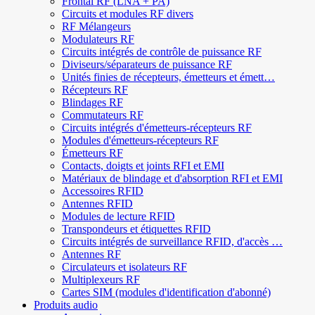
Frontal RF (LNA + PA)
Circuits et modules RF divers
RF Mélangeurs
Modulateurs RF
Circuits intégrés de contrôle de puissance RF
Diviseurs/séparateurs de puissance RF
Unités finies de récepteurs, émetteurs et émett…
Récepteurs RF
Blindages RF
Commutateurs RF
Circuits intégrés d'émetteurs-récepteurs RF
Modules d'émetteurs-récepteurs RF
Émetteurs RF
Contacts, doigts et joints RFI et EMI
Matériaux de blindage et d'absorption RFI et EMI
Accessoires RFID
Antennes RFID
Modules de lecture RFID
Transpondeurs et étiquettes RFID
Circuits intégrés de surveillance RFID, d'accès …
Antennes RF
Circulateurs et isolateurs RF
Multiplexeurs RF
Cartes SIM (modules d'identification d'abonné)
Produits audio