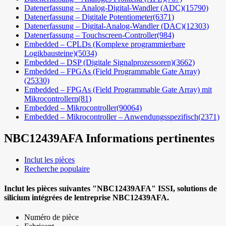
Datenerfassung – Analog-Digital-Wandler (ADC)
(15790)
Datenerfassung – Digitale Potentiometer
(6371)
Datenerfassung – Digital-Analog-Wandler (DAC)
(12303)
Datenerfassung – Touchscreen-Controller
(984)
Embedded – CPLDs (Komplexe programmierbare
Logikbausteine)
(5034)
Embedded – DSP (Digitale Signalprozessoren)
(3662)
Embedded – FPGAs (Field Programmable Gate Array)
(25330)
Embedded – FPGAs (Field Programmable Gate Array) mit
Mikrocontrollern
(81)
Embedded – Mikrocontroller
(90064)
Embedded – Mikrocontroller – Anwendungsspezifisch
(2371)
NBC12439AFA
Informations pertinentes
Inclut les pièces
Recherche populaire
Inclut les pièces suivantes
"NBC12439AFA"
ISSI, solutions de
silicium intégrées de lentreprise
NBC12439AFA.
Numéro de pièce