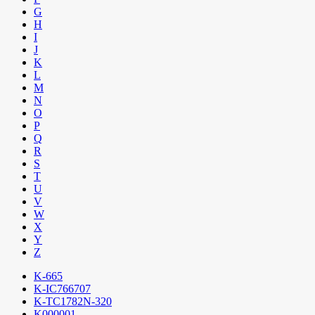
G
H
I
J
K
L
M
N
O
P
Q
R
S
T
U
V
W
X
Y
Z
K-665
K-IC766707
K-TC1782N-320
K000001