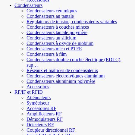
Condensateurs
Condensateurs céramiques
Condensateurs au tantale
Régulateurs de tension, condensateurs variables
Condensateurs à couches minces
Condensateurs tantale-polymère
Condensateurs au silicium
Condensateurs à oxyde de niobium
Condensateurs mica et PTFE
Condensateurs à film
Condensateurs double couche électrique (EDLC),
sup…
Réseaux et matrices de condensateurs
Condensateurs électrolytiques aluminium
Condensateurs aluminium-polymère
Accessoires
RF/IF et RFID
Atténuateurs
Symétriseur
Accessoires RF
Amplificateurs RF
Démodulateurs RF
Détecteurs RF
Coupleur directionnel RF