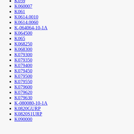
K059
K060007
K061
K0614.0010
K0614.0060
K-064064-10-1A
K064500
K065
K068250
K068300
K079300
K079350
K079400
K079450
K079500
K079550
K079600
K079620
K079630
K-080080-10-1A
K0820GURP
K0820S1URP
K090000