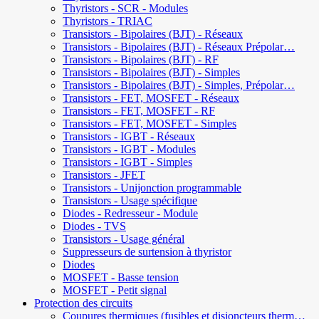
Thyristors - SCR - Modules
Thyristors - TRIAC
Transistors - Bipolaires (BJT) - Réseaux
Transistors - Bipolaires (BJT) - Réseaux Prépolar…
Transistors - Bipolaires (BJT) - RF
Transistors - Bipolaires (BJT) - Simples
Transistors - Bipolaires (BJT) - Simples, Prépolar…
Transistors - FET, MOSFET - Réseaux
Transistors - FET, MOSFET - RF
Transistors - FET, MOSFET - Simples
Transistors - IGBT - Réseaux
Transistors - IGBT - Modules
Transistors - IGBT - Simples
Transistors - JFET
Transistors - Unijonction programmable
Transistors - Usage spécifique
Diodes - Redresseur - Module
Diodes - TVS
Transistors - Usage général
Suppresseurs de surtension à thyristor
Diodes
MOSFET - Basse tension
MOSFET - Petit signal
Protection des circuits
Coupures thermiques (fusibles et disjoncteurs therm…