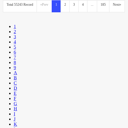
Total 55243 Record
«Prev
1
2
3
4
...
185
Next»
1
2
3
4
5
6
7
8
9
A
B
C
D
E
F
G
H
I
J
K