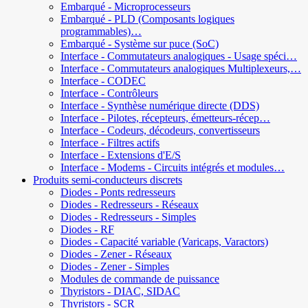
Embarqué - Microprocesseurs
Embarqué - PLD (Composants logiques
programmables)…
Embarqué - Système sur puce (SoC)
Interface - Commutateurs analogiques - Usage spéci…
Interface - Commutateurs analogiques Multiplexeurs,…
Interface - CODEC
Interface - Contrôleurs
Interface - Synthèse numérique directe (DDS)
Interface - Pilotes, récepteurs, émetteurs-récep…
Interface - Codeurs, décodeurs, convertisseurs
Interface - Filtres actifs
Interface - Extensions d'E/S
Interface - Modems - Circuits intégrés et modules…
Produits semi-conducteurs discrets
Diodes - Ponts redresseurs
Diodes - Redresseurs - Réseaux
Diodes - Redresseurs - Simples
Diodes - RF
Diodes - Capacité variable (Varicaps, Varactors)
Diodes - Zener - Réseaux
Diodes - Zener - Simples
Modules de commande de puissance
Thyristors - DIAC, SIDAC
Thyristors - SCR