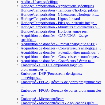
Audio - Usage spécifique
Horloge/Temporisation - Applications spécifiques
Horloge/Temporisation - Tampons d'horloge, pilotes
Horloge/Temporisation - Générateurs d'horloge, PL…
Horloge/Temporisation - Lignes à retard
Horloge/Temporisation - Piles pour circuits intégr…
Horloge/Temporisation - Minuteurs et oscillateurs p…
Horloge/Temporisation - Horloges temps réel
Acquisition de données - CAN/CNA - Usage
spécifiq…
Acquisition de données - Frontal analogique (AFE)
Acquisition de données - Convertisseurs analogique…
Acquisition de données - Potentiomètres numériqu…
Acquisition de données - Convertisseurs numérique…
Acquisition de données - Contrôleurs à écran ta…
Embarqué - CPLD (Composants logiques
programmables…
Embarqué - DSP (Processeurs de signaux
numériques…
Embarqué - FPGA (Réseaux de portes programmables
…
Embarqué - FPGA (Réseaux de portes programmables
…
Embarqué - Microcontrôleurs
Embarqué - Microcontrôleurs - Applications spéci…