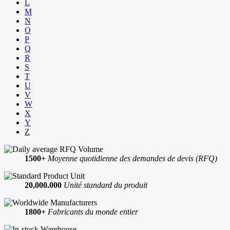
L
M
N
O
P
Q
R
S
T
U
V
W
X
Y
Z
1500+
Moyenne quotidienne des demandes de devis (RFQ)
20,000.000
Unité standard du produit
1800+
Fabricants du monde entier