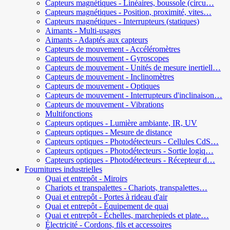
Capteurs magnétiques - Linéaires, boussole (circu…
Capteurs magnétiques - Position, proximité, vites…
Capteurs magnétiques - Interrupteurs (statiques)
Aimants - Multi-usages
Aimants - Adaptés aux capteurs
Capteurs de mouvement - Accéléromètres
Capteurs de mouvement - Gyroscopes
Capteurs de mouvement - Unités de mesure inertiell…
Capteurs de mouvement - Inclinomètres
Capteurs de mouvement - Optiques
Capteurs de mouvement - Interrupteurs d'inclinaison…
Capteurs de mouvement - Vibrations
Multifonctions
Capteurs optiques - Lumière ambiante, IR, UV
Capteurs optiques - Mesure de distance
Capteurs optiques - Photodétecteurs - Cellules CdS…
Capteurs optiques - Photodétecteurs - Sortie logiq…
Capteurs optiques - Photodétecteurs - Récepteur d…
Fournitures industrielles
Quai et entrepôt - Miroirs
Chariots et transpalettes - Chariots, transpalettes…
Quai et entrepôt - Portes à rideau d'air
Quai et entrepôt - Équipement de quai
Quai et entrepôt - Échelles, marchepieds et plate…
Électricité - Cordons, fils et accessoires