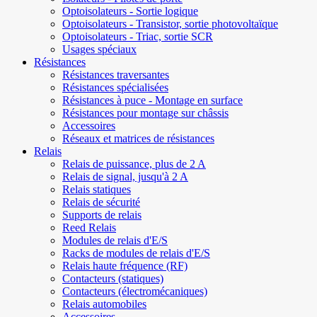
Optoisolateurs - Sortie logique
Optoisolateurs - Transistor, sortie photovoltaïque
Optoisolateurs - Triac, sortie SCR
Usages spéciaux
Résistances
Résistances traversantes
Résistances spécialisées
Résistances à puce - Montage en surface
Résistances pour montage sur châssis
Accessoires
Réseaux et matrices de résistances
Relais
Relais de puissance, plus de 2 A
Relais de signal, jusqu'à 2 A
Relais statiques
Relais de sécurité
Supports de relais
Reed Relais
Modules de relais d'E/S
Racks de modules de relais d'E/S
Relais haute fréquence (RF)
Contacteurs (statiques)
Contacteurs (électromécaniques)
Relais automobiles
Accessoires