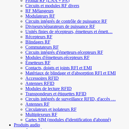
Frontal RF (LNA + PA)
Circuits et modules RF divers
RF Mélangeurs
Modulateurs RF
Circuits intégrés de contrôle de puissance RF
Diviseurs/séparateurs de puissance RF
Unités finies de récepteurs, émetteurs et émett…
Récepteurs RF
Blindages RF
Commutateurs RF
Circuits intégrés d'émetteurs-récepteurs RF
Modules d'émetteurs-récepteurs RF
Émetteurs RF
Contacts, doigts et joints RFI et EMI
Matériaux de blindage et d'absorption RFI et EMI
Accessoires RFID
Antennes RFID
Modules de lecture RFID
Transpondeurs et étiquettes RFID
Circuits intégrés de surveillance RFID, d'accès …
Antennes RF
Circulateurs et isolateurs RF
Multiplexeurs RF
Cartes SIM (modules d'identification d'abonné)
Produits audio