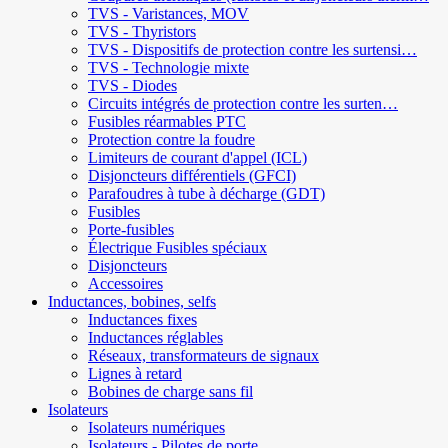
TVS - Varistances, MOV
TVS - Thyristors
TVS - Dispositifs de protection contre les surtensi…
TVS - Technologie mixte
TVS - Diodes
Circuits intégrés de protection contre les surten…
Fusibles réarmables PTC
Protection contre la foudre
Limiteurs de courant d'appel (ICL)
Disjoncteurs différentiels (GFCI)
Parafoudres à tube à décharge (GDT)
Fusibles
Porte-fusibles
Électrique Fusibles spéciaux
Disjoncteurs
Accessoires
Inductances, bobines, selfs
Inductances fixes
Inductances réglables
Réseaux, transformateurs de signaux
Lignes à retard
Bobines de charge sans fil
Isolateurs
Isolateurs numériques
Isolateurs - Pilotes de porte