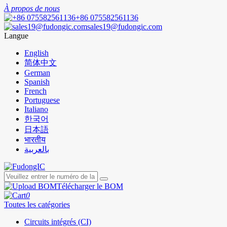
À propos de nous
+86 075582561136
sales19@fudongic.com
Langue
English
简体中文
German
Spanish
French
Portuguese
Italiano
한국어
日本語
भारतीय
بالعربية
Télécharger le BOM
0
Toutes les catégories
Circuits intégrés (CI)