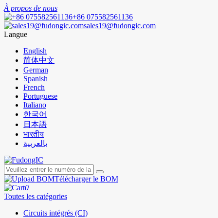
À propos de nous
+86 075582561136
sales19@fudongic.com
Langue
English
简体中文
German
Spanish
French
Portuguese
Italiano
한국어
日本語
भारतीय
بالعربية
Télécharger le BOM
0
Toutes les catégories
Circuits intégrés (CI)