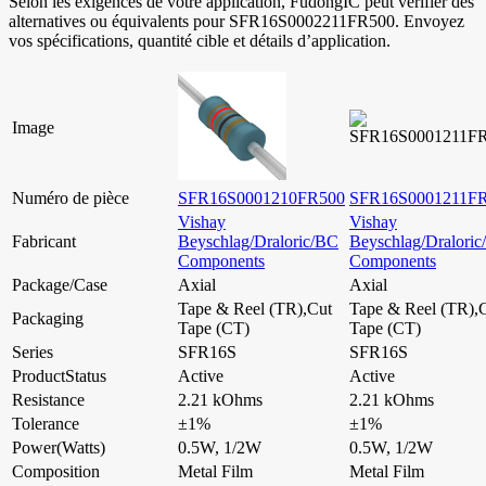
Selon les exigences de votre application, FudongIC peut vérifier des
alternatives ou équivalents pour SFR16S0002211FR500. Envoyez
vos spécifications, quantité cible et détails d’application.
Image
Numéro de pièce
SFR16S0001210FR500
SFR16S0001211F
Vishay
Vishay
Fabricant
Beyschlag/Draloric/BC
Beyschlag/Dralori
Components
Components
Package/Case
Axial
Axial
Tape & Reel (TR),Cut
Tape & Reel (TR),
Packaging
Tape (CT)
Tape (CT)
Series
SFR16S
SFR16S
ProductStatus
Active
Active
Resistance
2.21 kOhms
2.21 kOhms
Tolerance
±1%
±1%
Power(Watts)
0.5W, 1/2W
0.5W, 1/2W
Composition
Metal Film
Metal Film