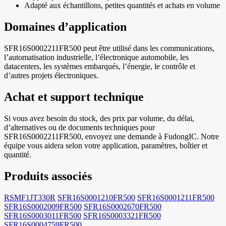
Adapté aux échantillons, petites quantités et achats en volume
Domaines d’application
SFR16S0002211FR500 peut être utilisé dans les communications,
l’automatisation industrielle, l’électronique automobile, les
datacenters, les systèmes embarqués, l’énergie, le contrôle et
d’autres projets électroniques.
Achat et support technique
Si vous avez besoin du stock, des prix par volume, du délai,
d’alternatives ou de documents techniques pour
SFR16S0002211FR500, envoyez une demande à FudongIC. Notre
équipe vous aidera selon votre application, paramètres, boîtier et
quantité.
Produits associés
RSMF1JT330R
SFR16S0001210FR500
SFR16S0001211FR500
SFR16S0002009FR500
SFR16S0002670FR500
SFR16S0003011FR500
SFR16S0003321FR500
SFR16S0004759FR500