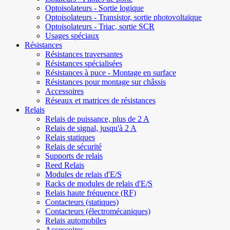
Optoisolateurs - Sortie logique
Optoisolateurs - Transistor, sortie photovoltaïque
Optoisolateurs - Triac, sortie SCR
Usages spéciaux
Résistances
Résistances traversantes
Résistances spécialisées
Résistances à puce - Montage en surface
Résistances pour montage sur châssis
Accessoires
Réseaux et matrices de résistances
Relais
Relais de puissance, plus de 2 A
Relais de signal, jusqu'à 2 A
Relais statiques
Relais de sécurité
Supports de relais
Reed Relais
Modules de relais d'E/S
Racks de modules de relais d'E/S
Relais haute fréquence (RF)
Contacteurs (statiques)
Contacteurs (électromécaniques)
Relais automobiles
Accessoires