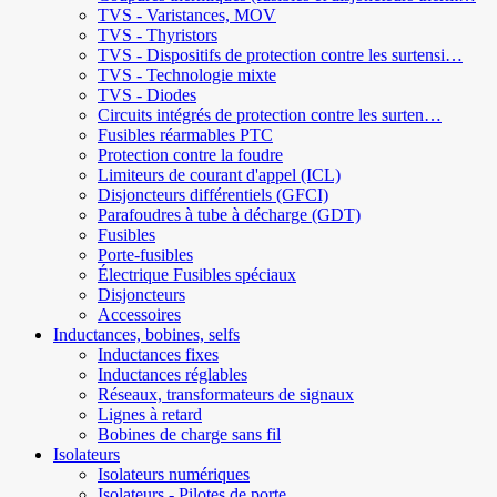
TVS - Varistances, MOV
TVS - Thyristors
TVS - Dispositifs de protection contre les surtensi…
TVS - Technologie mixte
TVS - Diodes
Circuits intégrés de protection contre les surten…
Fusibles réarmables PTC
Protection contre la foudre
Limiteurs de courant d'appel (ICL)
Disjoncteurs différentiels (GFCI)
Parafoudres à tube à décharge (GDT)
Fusibles
Porte-fusibles
Électrique Fusibles spéciaux
Disjoncteurs
Accessoires
Inductances, bobines, selfs
Inductances fixes
Inductances réglables
Réseaux, transformateurs de signaux
Lignes à retard
Bobines de charge sans fil
Isolateurs
Isolateurs numériques
Isolateurs - Pilotes de porte