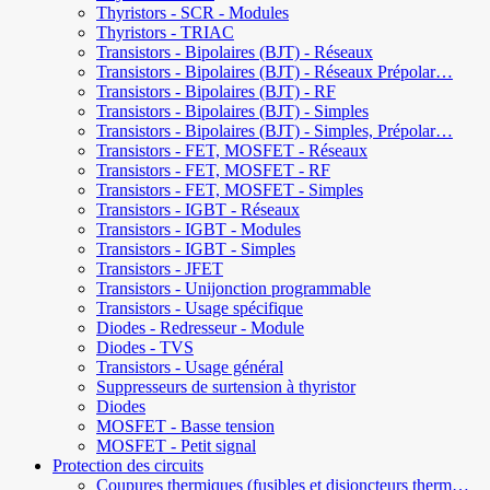
Thyristors - SCR - Modules
Thyristors - TRIAC
Transistors - Bipolaires (BJT) - Réseaux
Transistors - Bipolaires (BJT) - Réseaux Prépolar…
Transistors - Bipolaires (BJT) - RF
Transistors - Bipolaires (BJT) - Simples
Transistors - Bipolaires (BJT) - Simples, Prépolar…
Transistors - FET, MOSFET - Réseaux
Transistors - FET, MOSFET - RF
Transistors - FET, MOSFET - Simples
Transistors - IGBT - Réseaux
Transistors - IGBT - Modules
Transistors - IGBT - Simples
Transistors - JFET
Transistors - Unijonction programmable
Transistors - Usage spécifique
Diodes - Redresseur - Module
Diodes - TVS
Transistors - Usage général
Suppresseurs de surtension à thyristor
Diodes
MOSFET - Basse tension
MOSFET - Petit signal
Protection des circuits
Coupures thermiques (fusibles et disjoncteurs therm…