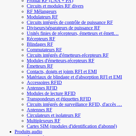
Frontal RF (LNA + PA)
Circuits et modules RF divers
RF Mélangeurs
Modulateurs RF
Circuits intégrés de contrôle de puissance RF
Diviseurs/séparateurs de puissance RF
Unités finies de récepteurs, émetteurs et émett…
Récepteurs RF
Blindages RF
Commutateurs RF
Circuits intégrés d'émetteurs-récepteurs RF
Modules d'émetteurs-récepteurs RF
Émetteurs RF
Contacts, doigts et joints RFI et EMI
Matériaux de blindage et d'absorption RFI et EMI
Accessoires RFID
Antennes RFID
Modules de lecture RFID
Transpondeurs et étiquettes RFID
Circuits intégrés de surveillance RFID, d'accès …
Antennes RF
Circulateurs et isolateurs RF
Multiplexeurs RF
Cartes SIM (modules d'identification d'abonné)
Produits audio