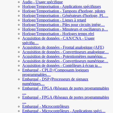
Audio - Usage spécifique
Horloge/Temporisation - Applications spécifiques
Horloge/Temporisation - Tampons d'horloge, pilotes
Horloge/Temporisation - Générateurs d'horloge, PL…
Horloge/Temporisation - Lignes à retard
Horloge/Temporisation - Piles pour circuits intégr…
Horloge/Temporisation - Minuteurs et oscillateurs p…
Horloge/Temporisation - Horloges temps réel
Acquisition de données - CAN/CNA - Usage
spécifiq…
Acquisition de données - Frontal analogique (AFE)
Acquisition de données - Convertisseurs analogique…
Acquisition de données - Potentiomètres numériqu…
Acquisition de données - Convertisseurs numérique…
Acquisition de données - Contrôleurs à écran ta…
Embarqué - CPLD (Composants logiques
programmables…
Embarqué - DSP (Processeurs de signaux
numériques…
Embarqué - FPGA (Réseaux de portes programmables
…
Embarqué - FPGA (Réseaux de portes programmables
…
Embarqué - Microcontrôleurs
Embarqué - Microcontrôleurs - Applications spéci…