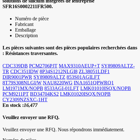
solutions de silicium intégrées de lentreprise
SFR16S0002211FR500.
Numéro de pièce
Fabricant
Emballage
Description
Les pièces suivantes sont des pièces populaires recherchées dans
:
Résistances traversantes.
CDC339DB
PCM2706PJT
MAX9310AEUP+T
SY89809ALTZ-
TR
CDC351IDW
8P34S1212NLGI8
ZL38051LDF1
DIR9001PWR
SY89809ALTZ
853S01AGILFT
8T79S308NLGI/W
NAU8220WG
INA1651QPWRQ1
LM1971MX/NOPB
8533AGI-01LFT
LMK01010ISQX/NOPB
PCM9211PT
BD34704KS2
LMK01020ISQX/NOPB
CY2309NZSXC-1HT
En stock :
16,477
Veuillez envoyer une RFQ.
Veuillez envoyer une RFQ. Nous répondrons immédiatement.