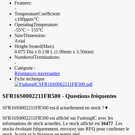
Features:
-
TemperatureCoefficient:
±100ppm/°C
OperatingTemperature:
-55°C ~ 155°C
Size/Dimension:
Axial
Height-Seated(Max):
0.075 Dia x 0.138 L (1.90mm x 3.50mm)
NumberofTerminations:
-
Catégorie :
Résistances traversantes
Fiche technique
SFR16S0002211FR500.pdf
SFR16S0002211FR500 - Questions fréquentes
SFR16S0002211FR500 est-il actuellement en stock ?
▼
SFR16S0002211FR500 est affiché sur FudongIC avec les
informations de stock actuelles. Le stock affiché est
16477
. Les
stocks évoluant fréquemment, envoyez une RFQ pour confirmer le
stock, le prix et la livraison en temps réel.