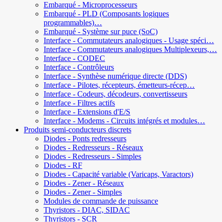
Embarqué - Microprocesseurs
Embarqué - PLD (Composants logiques
programmables)…
Embarqué - Système sur puce (SoC)
Interface - Commutateurs analogiques - Usage spéci…
Interface - Commutateurs analogiques Multiplexeurs,…
Interface - CODEC
Interface - Contrôleurs
Interface - Synthèse numérique directe (DDS)
Interface - Pilotes, récepteurs, émetteurs-récep…
Interface - Codeurs, décodeurs, convertisseurs
Interface - Filtres actifs
Interface - Extensions d'E/S
Interface - Modems - Circuits intégrés et modules…
Produits semi-conducteurs discrets
Diodes - Ponts redresseurs
Diodes - Redresseurs - Réseaux
Diodes - Redresseurs - Simples
Diodes - RF
Diodes - Capacité variable (Varicaps, Varactors)
Diodes - Zener - Réseaux
Diodes - Zener - Simples
Modules de commande de puissance
Thyristors - DIAC, SIDAC
Thyristors - SCR