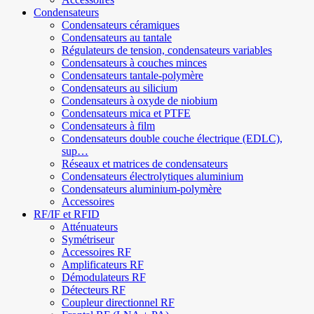
Condensateurs
Condensateurs céramiques
Condensateurs au tantale
Régulateurs de tension, condensateurs variables
Condensateurs à couches minces
Condensateurs tantale-polymère
Condensateurs au silicium
Condensateurs à oxyde de niobium
Condensateurs mica et PTFE
Condensateurs à film
Condensateurs double couche électrique (EDLC),
sup…
Réseaux et matrices de condensateurs
Condensateurs électrolytiques aluminium
Condensateurs aluminium-polymère
Accessoires
RF/IF et RFID
Atténuateurs
Symétriseur
Accessoires RF
Amplificateurs RF
Démodulateurs RF
Détecteurs RF
Coupleur directionnel RF