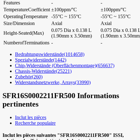
Features
-
-
TemperatureCoefficient
±100ppm/°C
±100ppm/°C
OperatingTemperature
-55°C ~ 155°C
-55°C ~ 155°C
Size/Dimension
Axial
Axial
0.075 Dia x 0.138 L
0.075 Dia x 0.138 
Height-Seated(Max)
(1.90mm x 3.50mm)
(1.90mm x 3.50mm
NumberofTerminations
-
-
Bedrahtungswiderstände
(1014658)
Spezialwiderstände
(1442)
Chip-Widerstände (Oberflächenmontage)
(656637)
Chassis-Widerstände
(25221)
Zubehör
(260)
Widerstandsnetzwerke, Arrays
(33990)
SFR16S0002211FR500
Informations
pertinentes
Inclut les pièces
Recherche populaire
Inclut les pièces suivantes
"SFR16S0002211FR500"
ISSI,