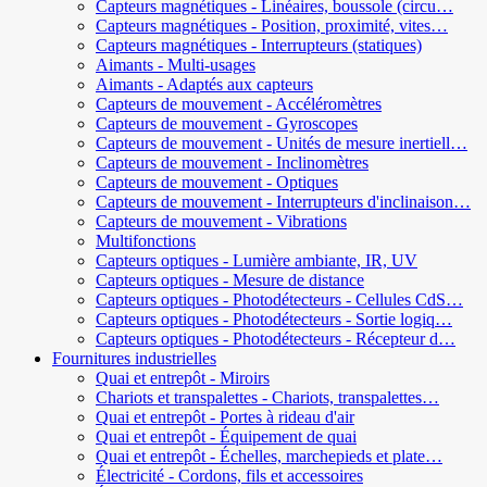
Capteurs magnétiques - Linéaires, boussole (circu…
Capteurs magnétiques - Position, proximité, vites…
Capteurs magnétiques - Interrupteurs (statiques)
Aimants - Multi-usages
Aimants - Adaptés aux capteurs
Capteurs de mouvement - Accéléromètres
Capteurs de mouvement - Gyroscopes
Capteurs de mouvement - Unités de mesure inertiell…
Capteurs de mouvement - Inclinomètres
Capteurs de mouvement - Optiques
Capteurs de mouvement - Interrupteurs d'inclinaison…
Capteurs de mouvement - Vibrations
Multifonctions
Capteurs optiques - Lumière ambiante, IR, UV
Capteurs optiques - Mesure de distance
Capteurs optiques - Photodétecteurs - Cellules CdS…
Capteurs optiques - Photodétecteurs - Sortie logiq…
Capteurs optiques - Photodétecteurs - Récepteur d…
Fournitures industrielles
Quai et entrepôt - Miroirs
Chariots et transpalettes - Chariots, transpalettes…
Quai et entrepôt - Portes à rideau d'air
Quai et entrepôt - Équipement de quai
Quai et entrepôt - Échelles, marchepieds et plate…
Électricité - Cordons, fils et accessoires