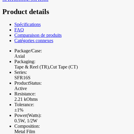
Product details
Spécifications
FAQ
Comparaison de produits
Catégories connexes
Package/Case:
Axial
Packaging:
Tape & Reel (TR),Cut Tape (CT)
Series:
SFR16S
ProductStatus:
Active
Resistance:
2.21 kOhms
Tolerance:
±1%
Power(Watts):
0.5W, 1/2W
Composition:
Metal Film