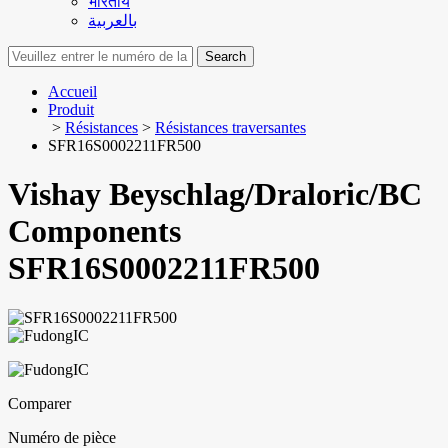
भारतीय
بالعربية
Search
Accueil
Produit
>
Résistances
>
Résistances traversantes
SFR16S0002211FR500
Vishay Beyschlag/Draloric/BC
Components
SFR16S0002211FR500
Comparer
Numéro de pièce